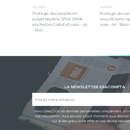
SOUDÉS
SOUDÉS
Protège-documents en
Protège-docum
polypropylène 5/10e OPAK
recyclé semi-ri
pochettes Cristal 40 vues - A4
vues - A4 - Bleu 
- Noir
LA NEWSLETTER EXACOMPTA
Nous collectons ces données personnelles uniquement afin 
nos newsletters. Vous pouvez à tout moment vous désinscri
sur le lien prévu à cet effet en bas de nos newslet