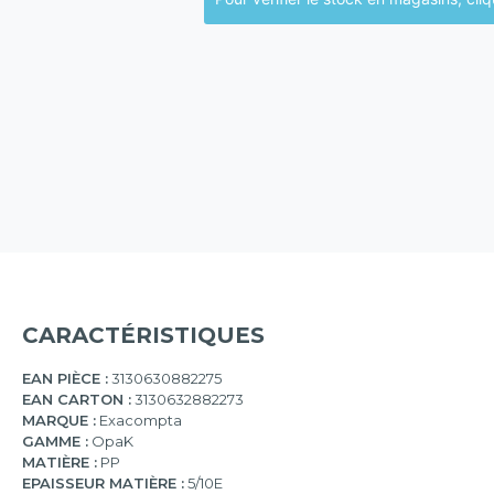
CARACTÉRISTIQUES
EAN PIÈCE :
3130630882275
EAN CARTON :
3130632882273
MARQUE :
Exacompta
GAMME :
OpaK
MATIÈRE :
PP
EPAISSEUR MATIÈRE :
5/10E