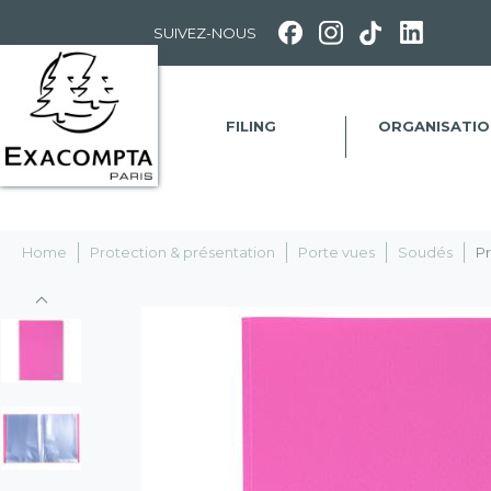
Panneau de gestion des cookies
SUIVEZ-NOUS
FILING
ORGANISATIO
Home
Protection & présentation
Porte vues
Soudés
Pr