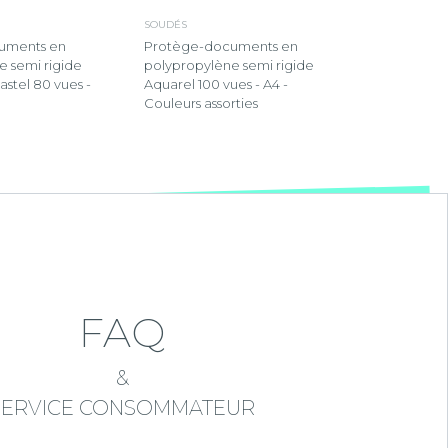
SOUDÉS
uments en
Protège-documents en
e semi rigide
polypropylène semi rigide
stel 80 vues -
Aquarel 100 vues - A4 -
Couleurs assorties
FAQ
&
SERVICE CONSOMMATEUR