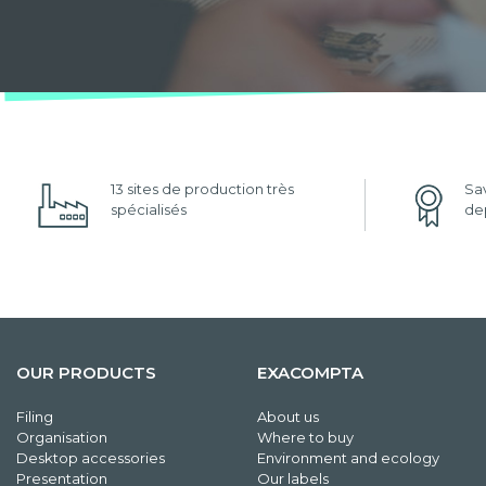
13 sites de production très
Sav
spécialisés
dep
OUR PRODUCTS
EXACOMPTA
Filing
About us
Organisation
Where to buy
Desktop accessories
Environment and ecology
Presentation
Our labels