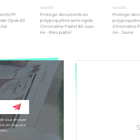
SOUDÉS
SOUDÉS
ents PP
Protège-documents en
Protège-doc
gide Opak 60
polypropylène semi rigide
polypropylèn
clair
Chromaline Pastel 80 vues -
Chromaline Pa
A4 - Bleu pastel
A4 - Jaune
de vous envoyer
re, en cliquant
ters.