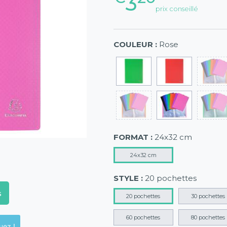
3
prix conseillé
COULEUR :
Rose
FORMAT :
24x32 cm
24x32 cm
STYLE :
20 pochettes
s
20 pochettes
30 pochettes
60 pochettes
80 pochettes
ck en magasins, cliquez !