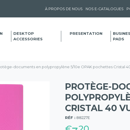
À PROPOS DE NOUS
NOS E-CATALOGUES
P
N
DESKTOP
PRESENTATION
BUSINE
ACCESSORIES
PADS
otège-documents en polypropylène 5/10e OPAK pochettes Cristal 40 
PROTÈGE-DO
POLYPROPYLÈ
CRISTAL 40 VU
(57)
RÉF :
88227E
€
20