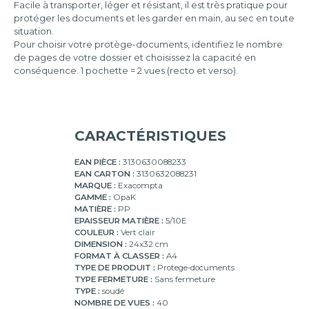
80
Facile à transporter, léger et résistant, il est très pratique pour
pochettes
protéger les documents et les garder en main, au sec en toute
situation.
100
Pour choisir votre protège-documents, identifiez le nombre
pochettes
de pages de votre dossier et choisissez la capacité en
conséquence. 1 pochette = 2 vues (recto et verso).
CARACTÉRISTIQUES
EAN PIÈCE :
3130630088233
EAN CARTON :
3130632088231
MARQUE :
Exacompta
GAMME :
OpaK
MATIÈRE :
PP
EPAISSEUR MATIÈRE :
5/10E
COULEUR :
Vert clair
DIMENSION :
24x32 cm
FORMAT À CLASSER :
A4
TYPE DE PRODUIT :
Protege-documents
TYPE FERMETURE :
Sans fermeture
TYPE :
soudé
NOMBRE DE VUES :
40