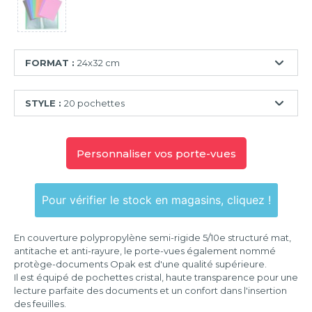
FORMAT :
24x32 cm
24x32
STYLE :
20 pochettes
cm
20
pochettes
Personnaliser vos porte-vues
30
pochettes
Pour vérifier le stock en magasins, cliquez !
40
pochettes
En couverture polypropylène semi-rigide 5/10e structuré mat,
50
antitache et anti-rayure, le porte-vues également nommé
pochettes
protège-documents Opak est d'une qualité supérieure.
Il est équipé de pochettes cristal, haute transparence pour une
60
lecture parfaite des documents et un confort dans l'insertion
pochettes
des feuilles.