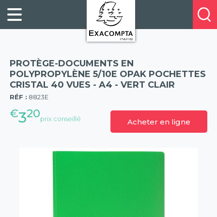
Panneau de gestion des cookies
FILING
À
Profitez
PROPOS
ORGANISATION
de
DE
20%
DESKTOP
NOUS
de
ACCESSORIES
NOS
PROTÈGE-DOCUMENTS EN
réduction
PRESENTATION
E-
POLYPROPYLÈNE 5/10E OPAK POCHETTES
sur
CRISTAL 40 VUES - A4 - VERT CLAIR
(57)
CATALOGUES
BUSINESS
la
RÉF :
8823E
BOOKS
POINTS
nouvelle
€
20
&
DE
3
prix conseillé
gamme
Acheter en ligne
PADS
VENTE
exacompta
PERSONAL
CONTACTEZ-
STATIONERY
NOUS
HOSPITALITY