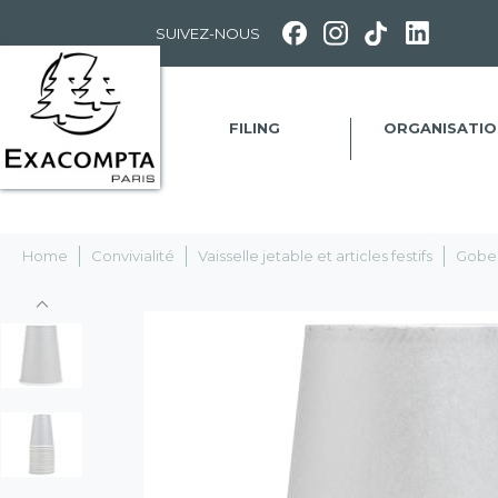
Panneau de gestion des cookies
SUIVEZ-NOUS
FILING
ORGANISATIO
Home
Convivialité
Vaisselle jetable et articles festifs
Gobel