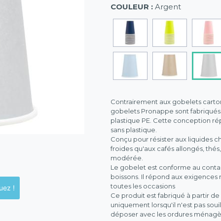
COULEUR :
Argent
Contrairement aux gobelets carton
gobelets Pronappe sont fabriqués 
plastique PE. Cette conception r
sans plastique.
Conçu pour résister aux liquides c
froides qu'aux cafés allongés, thé
modérée.
Le gobelet est conforme au contact
boissons. Il répond aux exigences
toutes les occasions
ck en magasins, cliquez !
Ce produit est fabriqué à partir de
uniquement lorsqu'il n'est pas soui
déposer avec les ordures ménagè