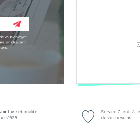
de vous envoyer
re, en cliquant
ters.
oir-faire et qualité
Service Clients à l
uis 1928
de vos besoins