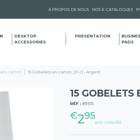
À PROPOS DE NOUS
NOS E-CATALOGUES
P
N
DESKTOP
PRESENTATION
BUSINE
ACCESSORIES
PADS
ets carton
15 Gobelets en carton, 20 cl - Argent
15 GOBELETS 
(57)
RÉF :
89311I
€
95
2
prix conseillé