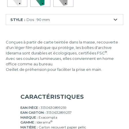
STYLE :
Dos : 90 mm
Dos
:
Conçues à partir de carte teintée dans la masse, recouverte
90
d'un léger film plastique qui protège, les boîtes d'archive
mm
®
Iderama sont durables et écologiques, certifiées FSC
.
Avec ses couleurs lumineuses, elles conviennent en home
office comme au bureau.
Oeillet de préhension pour faciliter la prise en main.
CARACTÉRISTIQUES
EAN PIÈCE :
3130630899259
EAN CARTON :
3130632899257
MARQUE :
Exacompta
®
GAMME :
Iderama
MATIÈRE :
Carton recouvert papier pellic