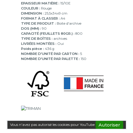
EPAISSEUR MATIÈRE :
15/10E
COULEUR :
Rouge
DIMENSION :
25,5x34x9 cm
FORMAT À CLASSER :
A4
TYPE DE PRODUIT :
Boite d'archive
DOS (MM) :
90
CAPACITÉ (FEUILLETS 80GR.) :
800
TYPE DE BOÎTES :
archives
LIVRÉES MONTÉES :
Oui
Poids pièce :
436 g
NOMBRE D'UNITÉ PAR CARTON :
5
NOMBRE D'UNITÉ PAR PALETTE :
150
Autoriser
Vous n'avez pas autorisé les cookies pour YouTube