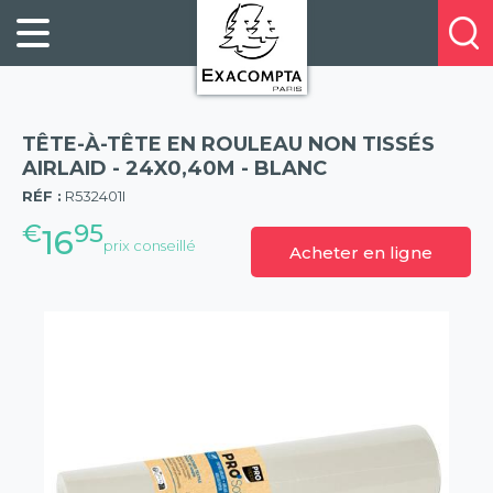
Panneau de gestion des cookies
FILING
À
Profitez
PROPOS
ORGANISATION
de
DE
20%
DESKTOP
NOUS
de
ACCESSORIES
NOS
TÊTE-À-TÊTE EN ROULEAU NON TISSÉS
réduction
PRESENTATION
E-
AIRLAID - 24X0,40M - BLANC
(57)
sur
CATALOGUES
RÉF :
R532401I
BUSINESS
la
BOOKS
€
95
POINTS
16
nouvelle
prix conseillé
Acheter en ligne
&
DE
gamme
PADS
VENTE
exacompta
PERSONAL
CONTACTEZ-
STATIONERY
NOUS
HOSPITALITY