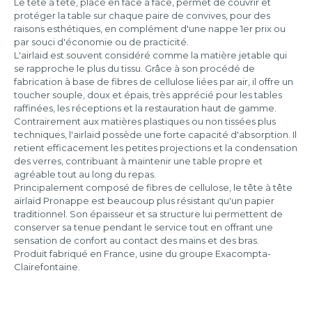
Le tête à tête, placé en face à face, permet de couvrir et
protéger la table sur chaque paire de convives, pour des
raisons esthétiques, en complément d'une nappe 1er prix ou
par souci d'économie ou de practicité.
L'airlaid est souvent considéré comme la matière jetable qui
se rapproche le plus du tissu. Grâce à son procédé de
fabrication à base de fibres de cellulose liées par air, il offre un
toucher souple, doux et épais, très apprécié pour les tables
raffinées, les réceptions et la restauration haut de gamme.
Contrairement aux matières plastiques ou non tissées plus
techniques, l'airlaid possède une forte capacité d'absorption. Il
retient efficacement les petites projections et la condensation
des verres, contribuant à maintenir une table propre et
agréable tout au long du repas.
Principalement composé de fibres de cellulose, le tête à tête
airlaid Pronappe est beaucoup plus résistant qu'un papier
traditionnel. Son épaisseur et sa structure lui permettent de
conserver sa tenue pendant le service tout en offrant une
sensation de confort au contact des mains et des bras.
Produit fabriqué en France, usine du groupe Exacompta-
Clairefontaine.