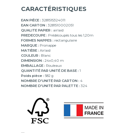
CARACTÉRISTIQUES
EAN PIÈCE :
3281515324011
EAN CARTON :
3281510002051
QUALITE PAPIER :
airlaid
PREDECOUPE :
Prédécoupés tous les 1,20m
FORMES NAPPES :
rectangulaire
MARQUE :
Pronappe
MATIÈRE :
Airlaid
COULEUR :
Blanc
DIMENSION :
24x0,40 m
EMBALLAGE :
Rouleaux
QUANTITÉ PAR UNITÉ DE BASE :
1
Poids pièce :
582 g
NOMBRE D'UNITÉ PAR CARTON :
4
NOMBRE D'UNITÉ PAR PALETTE :
324