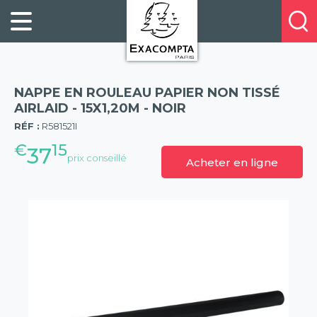
Panneau de gestion des cookies
FILING
À
Profitez
PROPOS
ORGANISATION
de
DE
20%
DESKTOP
NOUS
de
ACCESSORIES
NOS
NAPPE EN ROULEAU PAPIER NON TISSÉ
réduction
PRESENTATION
E-
AIRLAID - 15X1,20M - NOIR
(57)
sur
CATALOGUES
RÉF :
R581521I
BUSINESS
la
BOOKS
€
15
POINTS
37
nouvelle
prix conseillé
Acheter en ligne
&
DE
gamme
PADS
VENTE
exacompta
PERSONAL
CONTACTEZ-
STATIONERY
NOUS
HOSPITALITY