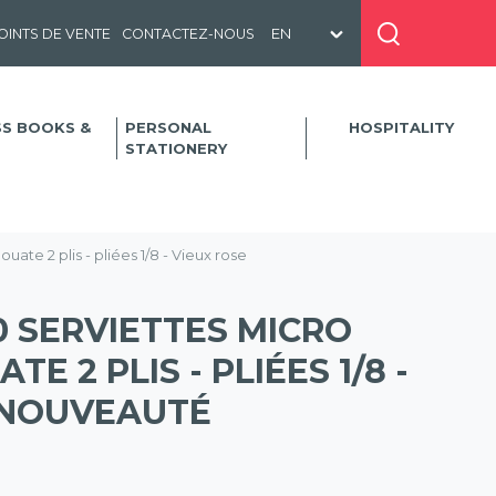
OINTS DE VENTE
CONTACTEZ-NOUS
SS BOOKS &
PERSONAL
HOSPITALITY
STATIONERY
ate 2 plis - pliées 1/8 - Vieux rose
0 SERVIETTES MICRO
E 2 PLIS - PLIÉES 1/8 -
- NOUVEAUTÉ