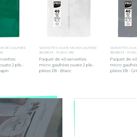
 MICRO GAUFRÉE
SERVIETTES OUATE MICRO GAUFRÉE
SERVIETTES OU
/8E
38X38CM - PLIÉES 1/8E
38X38CM - PLIÉES
rviettes
Paquet de 40 serviettes
Paquet de 40 
uate 2 plis -
micro gaufrées ouate 2 plis -
micro gaufrées
sapin
pliées 1/8 - Blanc
pliées 1/8 - Gri