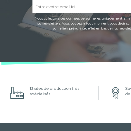
Nous collectons ces données personnelles uniquement afin 
nos newsletters. Vous pouvez à tout moment vous désinscri
sur le lien prévu à cet effet en bas de nos newslet
13 sites de production très
Sav
spécialisés
dep