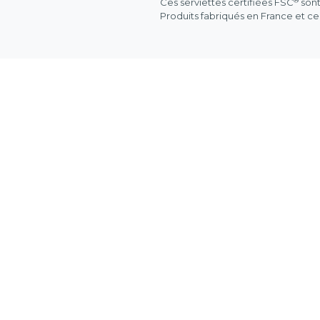
®
Ces serviettes certifiées FSC
sont
Produits fabriqués en France et ce