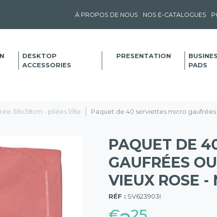
À PROPOS DE NOUS
NOS E-CATALOGUES
P
N
DESKTOP
PRESENTATION
BUSINE
ACCESSORIES
PADS
rée 38x38cm - pliées 1/8e
Paquet de 40 serviettes micro gaufrées ou
PAQUET DE 4
GAUFRÉES OUAT
VIEUX ROSE 
(57)
RÉF :
SV623903I
€
25