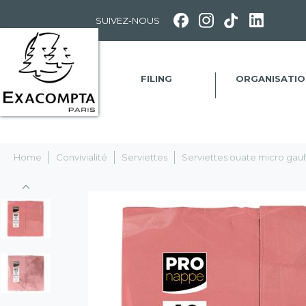
Panneau de gestion des cookies
SUIVEZ-NOUS
FILING
ORGANISATIO
Home
Convivialité
Serviettes
Serviettes ouate micro gauf