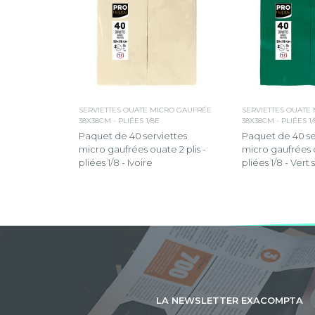
SERVIETTES OUATE MICRO GAUFRÉE
SERVIETTES OUATE
38X38CM - PLIÉES 1/8E
38X38CM - PLIÉES 1
Paquet de 40 serviettes
Paquet de 40 se
micro gaufrées ouate 2 plis -
micro gaufrées o
pliées 1/8 - Ivoire
pliées 1/8 - Vert 
LA NEWSLETTER EXACOMPTA