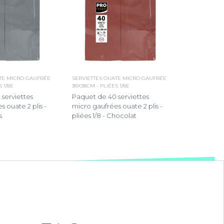
ATE MICRO GAUFRÉE
SERVIETTES OUATE MICRO GAUFRÉE
 1/8E
38X38CM - PLIÉES 1/8E
serviettes
Paquet de 40 serviettes
 ouate 2 plis -
micro gaufrées ouate 2 plis -
s
pliées 1/8 - Chocolat