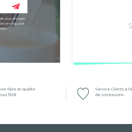
de vous envoyer
re, en cliquant
ters.
oir-faire et qualité
Service Clients à l
uis 1928
de vos besoins