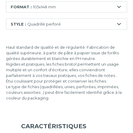
FORMAT :
105x148 mm
74x105
STYLE :
Quadrillé perforé
mm
75x125
Ligné
mm
Haut standard de qualité et de régularité. Fabrication de
Quadrillé
100x150
qualité supérieure, à partir de pâte à papier issue de forêts
mm
Quadrillé
gérées durablement et blanchie en PH neutre.
perforé
Rigides et pratiques, les fiches bristol permettent un usage
105x148
multiple et un confort d'écriture, elles conviendront
mm
Uni
parfaitement à vos travaux pratiques, vos fiches de notes...
Étui coulissant pour protéger et conserver les fiches.
125x200
Uni
Le type de fiches (quadrillées, unies, perforées, imprimées,
mm
perforé
couleurs assorties...) peut être facilement identifié grâce à la
148x210
couleur du packaging.
mm
210x297
mm
CARACTÉRISTIQUES
297x420