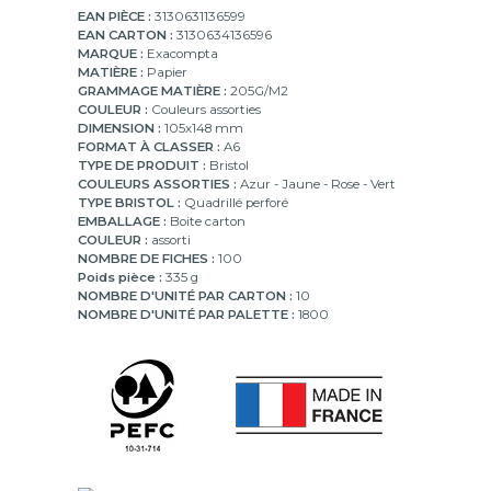
mm
EAN PIÈCE :
3130631136599
EAN CARTON :
3130634136596
MARQUE :
Exacompta
MATIÈRE :
Papier
GRAMMAGE MATIÈRE :
205G/M2
COULEUR :
Couleurs assorties
DIMENSION :
105x148 mm
FORMAT À CLASSER :
A6
TYPE DE PRODUIT :
Bristol
COULEURS ASSORTIES :
Azur - Jaune - Rose - Vert
TYPE BRISTOL :
Quadrillé perforé
EMBALLAGE :
Boite carton
COULEUR :
assorti
NOMBRE DE FICHES :
100
Poids pièce :
335 g
NOMBRE D'UNITÉ PAR CARTON :
10
NOMBRE D'UNITÉ PAR PALETTE :
1800