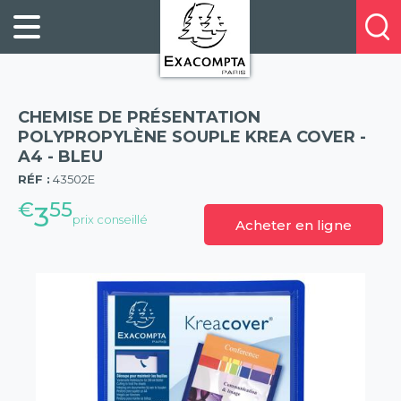
Panneau de gestion des cookies
FILING
À
Profitez
PROPOS
ORGANISATION
de
DE
20%
DESKTOP
NOUS
de
ACCESSORIES
NOS
CHEMISE DE PRÉSENTATION
réduction
PRESENTATION
E-
POLYPROPYLÈNE SOUPLE KREA COVER -
sur
A4 - BLEU
(57)
CATALOGUES
BUSINESS
la
RÉF :
43502E
BOOKS
POINTS
nouvelle
€
55
&
DE
3
prix conseillé
gamme
Acheter en ligne
PADS
VENTE
exacompta
PERSONAL
CONTACTEZ-
STATIONERY
NOUS
HOSPITALITY