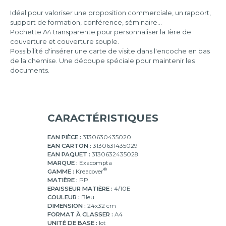
Idéal pour valoriser une proposition commerciale, un rapport,
support de formation, conférence, séminaire...
Pochette A4 transparente pour personnaliser la 1ère de
couverture et couverture souple.
Possibilité d'insérer une carte de visite dans l'encoche en bas
de la chemise. Une découpe spéciale pour maintenir les
documents.
CARACTÉRISTIQUES
EAN PIÈCE :
3130630435020
EAN CARTON :
3130631435029
EAN PAQUET :
3130632435028
MARQUE :
Exacompta
®
GAMME :
Kreacover
MATIÈRE :
PP
EPAISSEUR MATIÈRE :
4/10E
COULEUR :
Bleu
DIMENSION :
24x32 cm
FORMAT À CLASSER :
A4
UNITÉ DE BASE :
lot