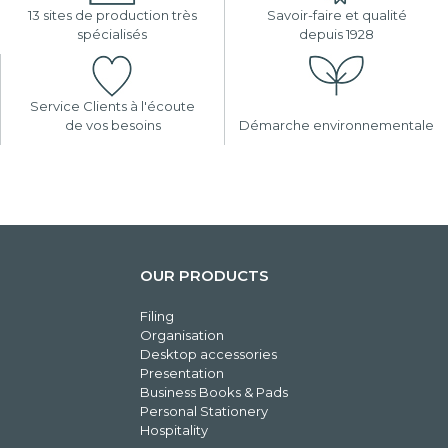
13 sites de production très
Savoir-faire et qualité
spécialisés
depuis 1928
Service Clients à l'écoute
de vos besoins
Démarche environnementale
OUR PRODUCTS
Filing
Organisation
Desktop accessories
Presentation
Business Books & Pads
Personal Stationery
Hospitality