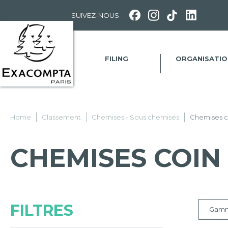
Panneau de gestion des cookies
SUIVEZ-NOUS
FILING
ORGANISATIO
Home
Classement
Chemises - Sous chemises
Chemises c
CHEMISES COIN
FILTRES
Gam