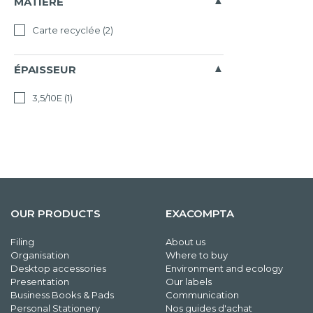
MATIÈRE
Carte recyclée
(2)
ÉPAISSEUR
3,5/10E
(1)
OUR PRODUCTS
EXACOMPTA
Filing
About us
Organisation
Where to buy
Desktop accessories
Environment and ecology
Presentation
Our labels
Business Books & Pads
Communication
Personal Stationery
Nos guides d'achat