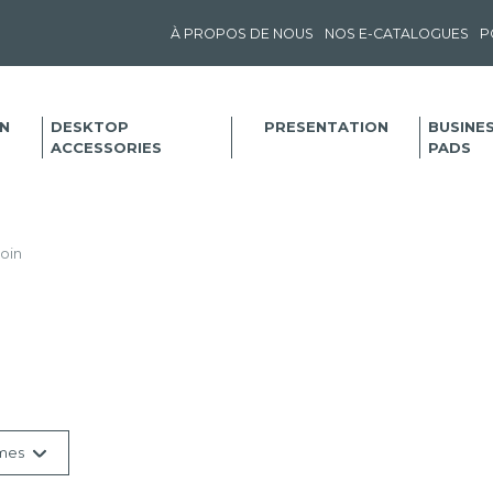
À PROPOS DE NOUS
NOS E-CATALOGUES
P
N
DESKTOP
PRESENTATION
BUSINE
ACCESSORIES
PADS
oin
mes