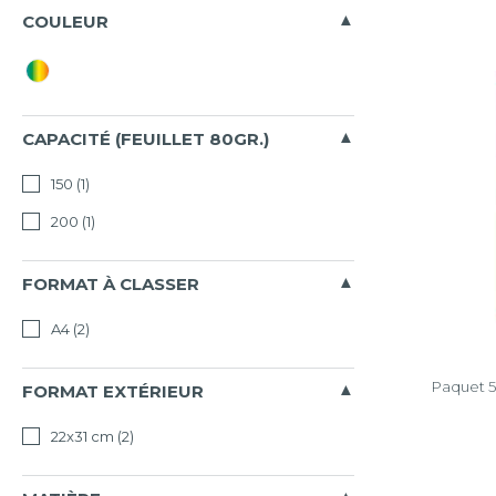
Tous
COULEUR
Forever
Effacer
la
sélectio
CAPACITÉ (FEUILLET 80GR.)
150
(1)
200
(1)
FORMAT À CLASSER
A4
(2)
Paquet 5
FORMAT EXTÉRIEUR
22x31 cm
(2)