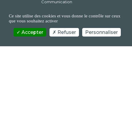
Communication
Nos guides d'achat
Luggage warranty
Ce site utilise des cookies et vous donne le contrôle sur ceux
que vous souhaitez activer
FAQs
Contact us
Accepter
Refuser
Personnaliser
NEWSLETTER