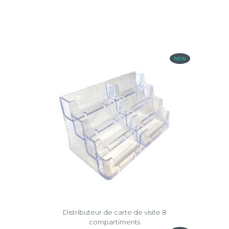
documents
Linicolor®
muraux
Effacer
Office
la
Effacer
sélection
la
NEW
sélection
Distributeur de carte de visite 8
compartiments