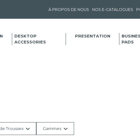
À PROPOS DE NOUS
NOS E-CATALOGUES
P
N
DESKTOP
PRESENTATION
BUSINE
ACCESSORIES
PADS
de Trousses
Gammes