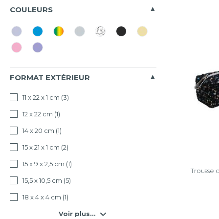
Tous
COULEURS
Trousses
Effacer
la
sélectio
FORMAT EXTÉRIEUR
11 x 22 x 1 cm
(3)
12 x 22 cm
(1)
14 x 20 cm
(1)
15 x 21 x 1 cm
(2)
15 x 9 x 2,5 cm
(1)
Trousse 
15,5 x 10,5 cm
(5)
18 x 4 x 4 cm
(1)
Voir plus...