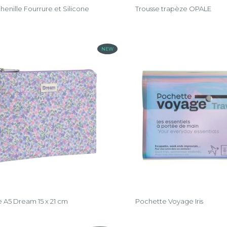
henille Fourrure et Silicone
Trousse trapèze OPALE
NEW
 A5 Dream 15 x 21 cm
Pochette Voyage Iris