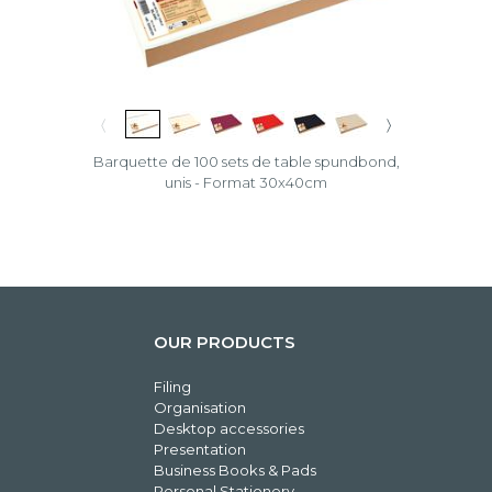
〈
〉
Barquette de 100 sets de table spundbond,
unis - Format 30x40cm
OUR PRODUCTS
Filing
Organisation
Desktop accessories
Presentation
Business Books & Pads
Personal Stationery