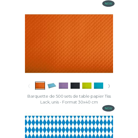
Décor
NEW
Sets
Spunbond
Effacer
la
sélection
〈
〉
Barquette de 500 sets de table papier Tiss
Lack, unis - Format 30x40 cm
NEW