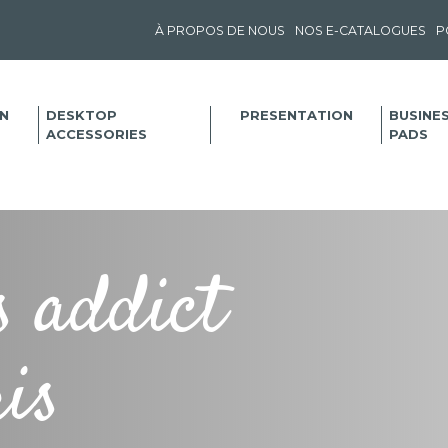
À PROPOS DE NOUS
NOS E-CATALOGUES
P
N
DESKTOP
PRESENTATION
BUSINE
ACCESSORIES
PADS
s addict
ris