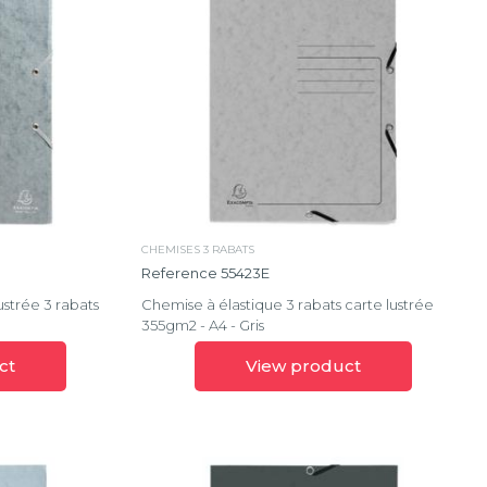
CHEMISES 3 RABATS
Reference 55423E
ustrée 3 rabats
Chemise à élastique 3 rabats carte lustrée
355gm2 - A4 - Gris
ct
View product