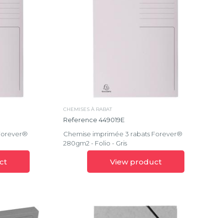
CHEMISES À RABAT
Reference 449019E
Forever®
Chemise imprimée 3 rabats Forever®
280gm2 - Folio - Gris
ct
View product