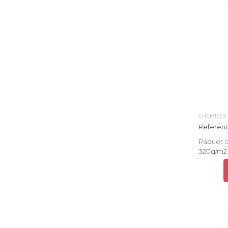
CHEMISES 
Referen
Paquet d
320g/m2 