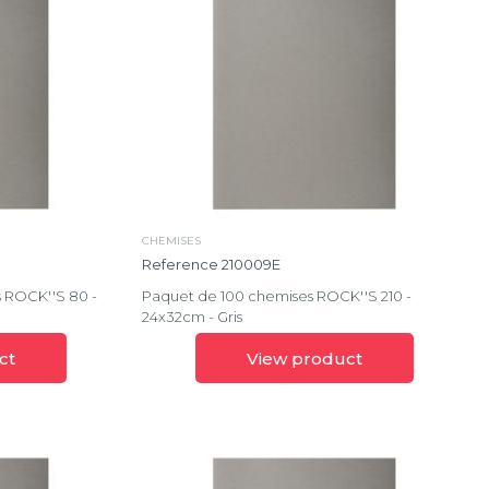
CHEMISES
Reference 210009E
 ROCK''S 80 -
Paquet de 100 chemises ROCK''S 210 -
24x32cm - Gris
ct
View product