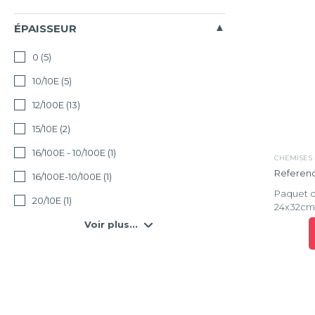
ÉPAISSEUR
0
(5)
10/10E
(5)
12/100E
(13)
15/10E
(2)
16/100E - 10/100E
(1)
CHEMISES
Referenc
16/100E-10/100E
(1)
Paquet d
20/10E
(1)
24x32cm 
Voir plus...