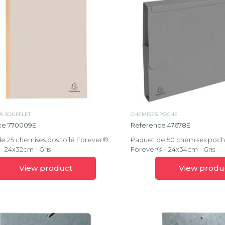
À SOUFFLET
CHEMISES POCHE
ce 770009E
Reference 47678E
e 25 chemises dos toilé Forever®
Paquet de 50 chemises poche 
- 24x32cm - Gris
Forever® - 24x34cm - Gris
View product
View produ