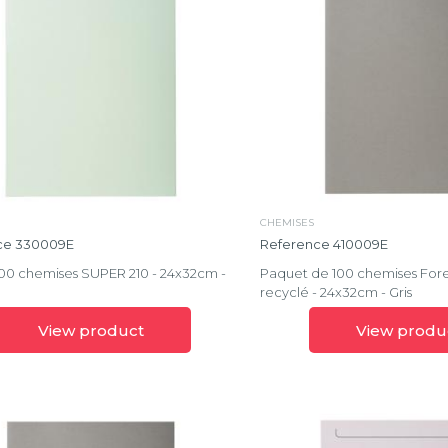
Home
Office
n
Iderama®
Iderama®
PP
Marbré
CHEMISES
Metallic
ce 330009E
Reference 410009E
00 chemises SUPER 210 - 24x32cm -
Paquet de 100 chemises For
Milano
recyclé - 24x32cm - Gris
View product
View produ
Office
Papier
toilé
Prem'Touch®