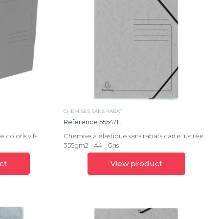
CHEMISES SANS RABAT
Reference 555471E
coloris vifs
Chemise à élastique sans rabats carte lustrée
355gm2 - A4 - Gris
ct
View product