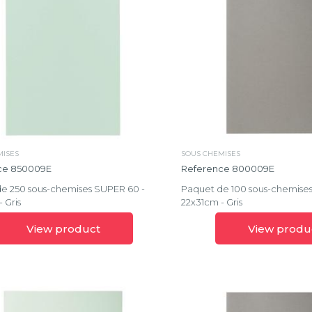
tion
Carte
lustrée
nement
véritable
Couleurs
Vives
on
ECOBlack
tion
MISES
SOUS CHEMISES
Eden
ie
ce 850009E
Reference 800009E
onnelle
Ellipse
e 250 sous-chemises SUPER 60 -
Paquet de 100 sous-chemises
 Gris
22x31cm - Gris
ie
Exactive®
lle
View product
View produ
Floralie
Forever®
ers
Glossy
ité