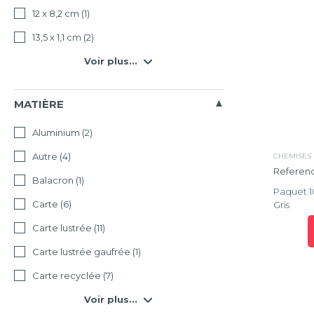
12 x 8,2 cm
(1)
Effacer
la
13,5 x 1,1 cm
(2)
sélectio
Voir plus...
MATIÈRE
Aluminium
(2)
Autre
(4)
CHEMISES
Referen
Balacron
(1)
Paquet 1
Carte
(6)
Gris
Carte lustrée
(11)
Carte lustrée gaufrée
(1)
Carte recyclée
(7)
Voir plus...