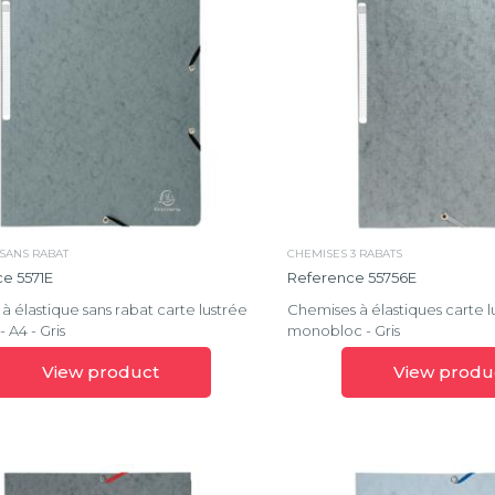
SANS RABAT
CHEMISES 3 RABATS
e 5571E
Reference 55756E
 élastique sans rabat carte lustrée
Chemises à élastiques carte l
 A4 - Gris
monobloc - Gris
View product
View produ