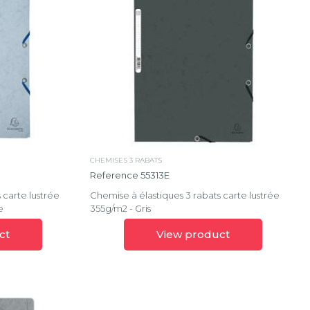
CHEMISES 3 RABATS
Reference 55313E
 carte lustrée
Chemise à élastiques 3 rabats carte lustrée
e
355g/m2 - Gris
ct
View product