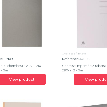
Rock''s
Scotten
Shades
of
grey
Super
CHEMISES À RABAT
Swan
e 217109E
Reference 448019E
e 10 chemises ROCK''S 210 -
Chemise imprimée 3 rabats 
Zéphire
- Gris
280gm2 - Gris
Effacer
la
View product
View produ
sélection