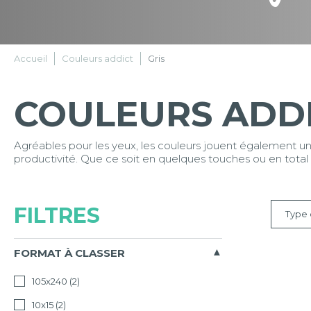
Accueil
Couleurs addict
Gris
COULEURS ADD
Agréables pour les yeux, les couleurs jouent également un rô
productivité. Que ce soit en quelques touches ou en total 
FILTRES
Type 
Tous
FORMAT À CLASSER
Classem
105x240
(2)
10x15
(2)
Tri