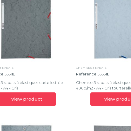
3 RABATS
CHEMISES 3 RABATS
e 55511E
Reference 55531E
 rabats à élastiques carte lustrée
Chemise 3 rabats à élastiques
 A4 - Gris
400g/m2 - A4 - Gris tourterell
View product
View produ