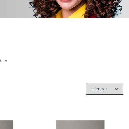
u la
Trier
par