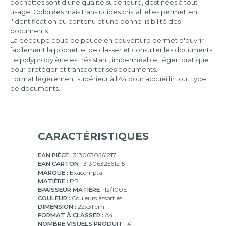
pochettes sont d'une qualité supérieure, destinées à tout
usage. Colorées mais translucides cristal, elles permettent
l'identification du contenu et une bonne lisibilité des
documents.
La découpe coup de pouce en couverture permet d'ouvrir
facilement la pochette, de classer et consulter les documents.
Le polypropylène est résistant, imperméable, léger, pratique
pour protéger et transporter ses documents.
Format légèrement supérieur à l'A4 pour accueillir tout type
de documents.
CARACTÉRISTIQUES
EAN PIÈCE :
3130630561217
EAN CARTON :
3130632561215
MARQUE :
Exacompta
MATIÈRE :
PP
EPAISSEUR MATIÈRE :
12/100E
COULEUR :
Couleurs assorties
DIMENSION :
22x31 cm
FORMAT À CLASSER :
A4
NOMBRE VISUELS PRODUIT :
4