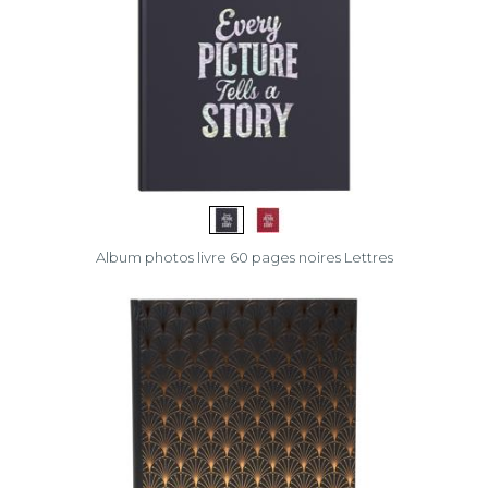
Titane
Effacer
la
sélection
Album photos livre 60 pages noires Lettres