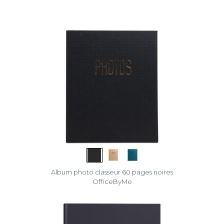
Iderama®
Life
Milano
NeoDeco
Office
By
Me
Palma
Passion
Album photo classeur 60 pages noires
OfficeByMe
Pop’N
Co
Skandi