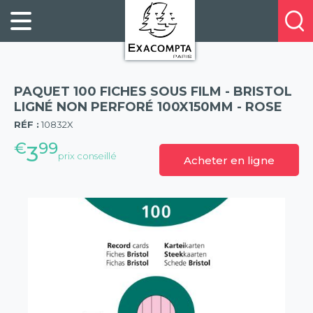
Panneau de gestion des cookies
FILING
À
Profitez
PROPOS
ORGANISATION
de
DE
20%
DESKTOP
NOUS
de
ACCESSORIES
NOS
PAQUET 100 FICHES SOUS FILM - BRISTOL
réduction
PRESENTATION
E-
LIGNÉ NON PERFORÉ 100X150MM - ROSE
(57)
sur
CATALOGUES
RÉF :
10832X
BUSINESS
la
BOOKS
€
99
POINTS
3
nouvelle
prix conseillé
Acheter en ligne
&
DE
gamme
PADS
VENTE
exacompta
PERSONAL
CONTACTEZ-
STATIONERY
NOUS
HOSPITALITY