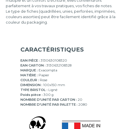
multiple et un confort d'écriture, elles conviendront
parfaitement à vos travaux pratiques, vos fiches de notes.
Le type de fiches (quadrillées, unies, perforées, imprimées,
couleurs assorties) peut être facilement identifié grâce à la
couleur du packaging.
CARACTÉRISTIQUES
EAN PIÈCE :
3130630108320
EAN CARTON :
3130632108328
MARQUE :
Exacompta
MATIÈRE :
Papier
COULEUR :
Rose
DIMENSION :
100x150 mm
TYPE BRISTOL :
Ligné
Poids pièce :
300 g
NOMBRE D'UNITÉ PAR CARTON :
20
NOMBRE D'UNITÉ PAR PALETTE :
2080