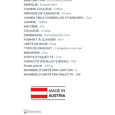
EAN CARTON :
9002493014428
MARQUE :
Exacompta
GAMME COULEUR :
Office
PÉRIODE DE GARANTIE :
25 ans
COMPATIBLE CORBEILLES STANDARD :
Oui
GAMME :
Office
MATIÈRE :
PS
COULEUR :
Cristal
DIMENSION :
347x255x103 mm
FORMAT À CLASSER :
A4+
UNITÉ DE BASE :
Paq.
TYPE DE PRODUIT :
Corbeille-à-courrier
KREAMAN :
Oui
PORTE ETIQUETTE :
Oui
CAPACITÉ (FEUILLETS 80GR.) :
750
Poids pièce :
449 g
NOMBRE D'UNITÉ PAR CARTON :
4
NOMBRE D'UNITÉ PAR PALETTE :
288