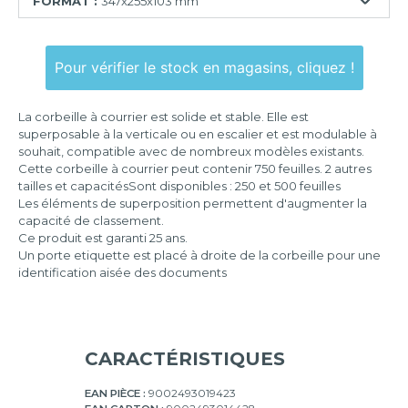
FORMAT :
347x255x103 mm
255x365x65
mm
Pour vérifier le stock en magasins, cliquez !
346x255x65
mm
La corbeille à courrier est solide et stable. Elle est
superposable à la verticale ou en escalier et est modulable à
347x255x38
souhait, compatible avec de nombreux modèles existants.
mm
Cette corbeille à courrier peut contenir 750 feuilles. 2 autres
347x255x103
tailles et capacitésSont disponibles : 250 et 500 feuilles
mm
Les éléments de superposition permettent d'augmenter la
capacité de classement.
Ce produit est garanti 25 ans.
Un porte etiquette est placé à droite de la corbeille pour une
identification aisée des documents
CARACTÉRISTIQUES
EAN PIÈCE :
9002493019423