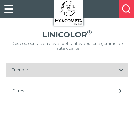
Panneau de gestion des cookies
FILING
À
Profitez
PROPOS
ORGANISATION
de
DE
20%
DESKTOP
NOUS
®
LINICOLOR
de
ACCESSORIES
NOS
réduction
Des couleurs acidulées et pétillantes pour une gamme de
PRESENTATION
E-
haute qualité.
sur
CATALOGUES
BUSINESS
la
Trier
BOOKS
POINTS
par
nouvelle
&
DE
gamme
PADS
VENTE
exacompta
PERSONAL
CONTACTEZ-
Filtres
STATIONERY
NOUS
HOSPITALITY