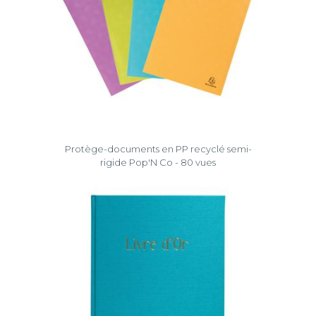
Protège-documents en PP recyclé semi-
rigide Pop'N Co - 80 vues