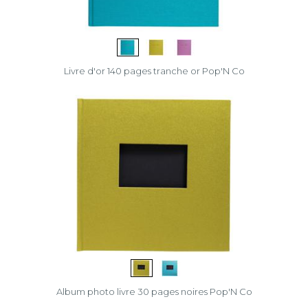
Livre d'or 140 pages tranche or Pop'N Co
Album photo livre 30 pages noires Pop'N Co