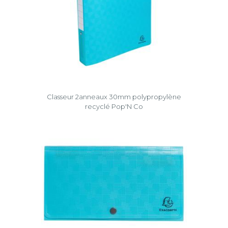
Classeur 2anneaux 30mm polypropylène
recyclé Pop'N Co