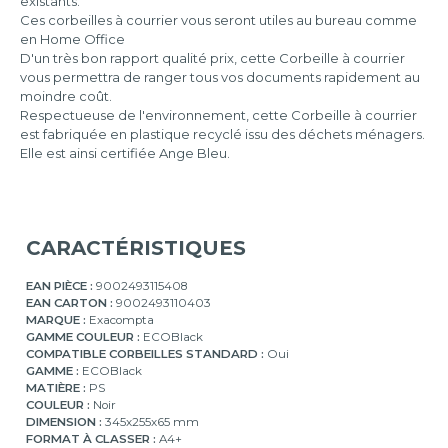
existants.
Ces corbeilles à courrier vous seront utiles au bureau comme
en Home Office
D'un très bon rapport qualité prix, cette Corbeille à courrier
vous permettra de ranger tous vos documents rapidement au
moindre coût.
Respectueuse de l'environnement, cette Corbeille à courrier
est fabriquée en plastique recyclé issu des déchets ménagers.
Elle est ainsi certifiée Ange Bleu.
CARACTÉRISTIQUES
EAN PIÈCE :
9002493115408
EAN CARTON :
9002493110403
MARQUE :
Exacompta
GAMME COULEUR :
ECOBlack
COMPATIBLE CORBEILLES STANDARD :
Oui
GAMME :
ECOBlack
MATIÈRE :
PS
COULEUR :
Noir
DIMENSION :
345x255x65 mm
FORMAT À CLASSER :
A4+