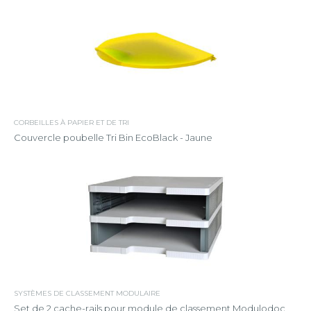
CORBEILLES À PAPIER ET DE TRI
Couvercle poubelle Tri Bin EcoBlack - Jaune
SYSTÈMES DE CLASSEMENT MODULAIRE
Set de 2 cache-rails pour module de classement Modulodoc