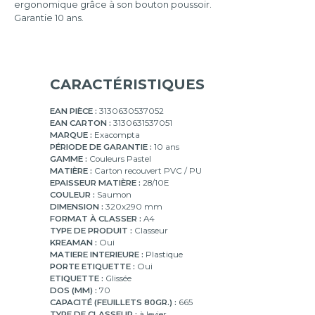
ergonomique grâce à son bouton poussoir.
mm
Garantie 10 ans.
CARACTÉRISTIQUES
EAN PIÈCE :
3130630537052
EAN CARTON :
3130631537051
MARQUE :
Exacompta
PÉRIODE DE GARANTIE :
10 ans
GAMME :
Couleurs Pastel
MATIÈRE :
Carton recouvert PVC / PU
EPAISSEUR MATIÈRE :
28/10E
COULEUR :
Saumon
DIMENSION :
320x290 mm
FORMAT À CLASSER :
A4
TYPE DE PRODUIT :
Classeur
KREAMAN :
Oui
MATIERE INTERIEURE :
Plastique
PORTE ETIQUETTE :
Oui
ETIQUETTE :
Glissée
DOS (MM) :
70
CAPACITÉ (FEUILLETS 80GR.) :
665
TYPE DE CLASSEUR :
à levier