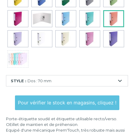
STYLE :
Dos : 70 mm
Dos
:
Pour vérifier le stock en magasins, cliquez !
50
mm
Porte-étiquette soudé et étiquette utilisable recto/verso.
Dos
OEillet de maintien et de préhension.
:
Equipé d'une mécanique Prem'Touch, très robuste mais aussi
70