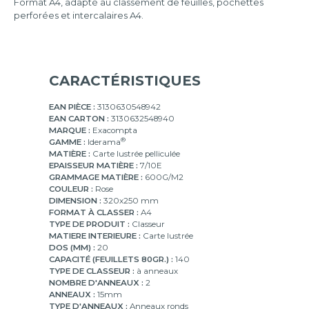
Format A4, adapté au classement de feuilles, pochettes
perforées et intercalaires A4.
CARACTÉRISTIQUES
EAN PIÈCE :
3130630548942
EAN CARTON :
3130632548940
MARQUE :
Exacompta
®
GAMME :
Iderama
MATIÈRE :
Carte lustrée pelliculée
EPAISSEUR MATIÈRE :
7/10E
GRAMMAGE MATIÈRE :
600G/M2
COULEUR :
Rose
DIMENSION :
320x250 mm
FORMAT À CLASSER :
A4
TYPE DE PRODUIT :
Classeur
MATIERE INTERIEURE :
Carte lustrée
DOS (MM) :
20
CAPACITÉ (FEUILLETS 80GR.) :
140
TYPE DE CLASSEUR :
à anneaux
NOMBRE D'ANNEAUX :
2
ANNEAUX :
15mm
TYPE D'ANNEAUX :
Anneaux ronds