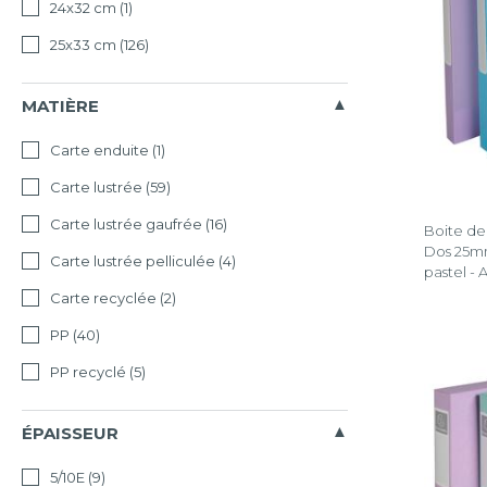
24x32 cm
(1)
25x33 cm
(126)
Teksto
Effacer
la
MATIÈRE
sélectio
Carte enduite
(1)
Carte lustrée
(59)
Carte lustrée gaufrée
(16)
Boite de
Dos 25m
Carte lustrée pelliculée
(4)
pastel - 
Carte recyclée
(2)
PP
(40)
PP recyclé
(5)
ÉPAISSEUR
5/10E
(9)