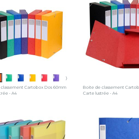
®
®
er®
er
〉
r®
e classement Cartobox Dos 60mm
Boite de classement Cart
o
trée - A4
Carte lustrée - A4