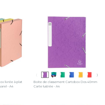
〈
〉
x livrée à plat
Boite de classement Cartobox Dos 40mm
arel - A4
Carte lustrée - A4