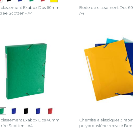
e classement Exabox Dos 60mm
Boite de classement Dos 6
strée Scotten - A4
A4
e classement Exabox Dos 40mm
Chemise à élastiques 3 raba
strée Scotten - A4
polypropylène recyclé BeeB