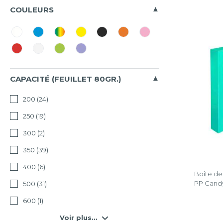
Tous
COULEURS
Aquarel
AutentiK
BeeBlue
CAPACITÉ (FEUILLET 80GR.)
Candy
200
(24)
Tidy
250
(19)
Carte
lustrée
300
(2)
véritable
350
(39)
Chromal
400
(6)
Pastel
Boite de
PP Candy
500
(31)
Crystal
600
(1)
Forever
Voir plus...