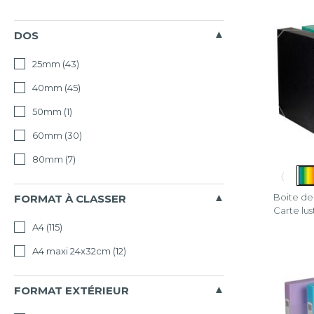
Young
Iderama
DOS
Iderama
25mm
(43)
PP
40mm
(45)
Kreacov
50mm
(1)
60mm
(30)
Kréacov
Pastel
80mm
(7)
〈
Linicolo
Boite d
FORMAT À CLASSER
NeoDec
Carte lus
A4
(115)
OpaK
A4 maxi 24x32cm
(12)
Pop’N
Co
FORMAT EXTÉRIEUR
Scotten