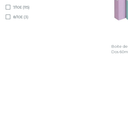
7/10E
(115)
8/10E
(3)
Boite de
Dos 60mm