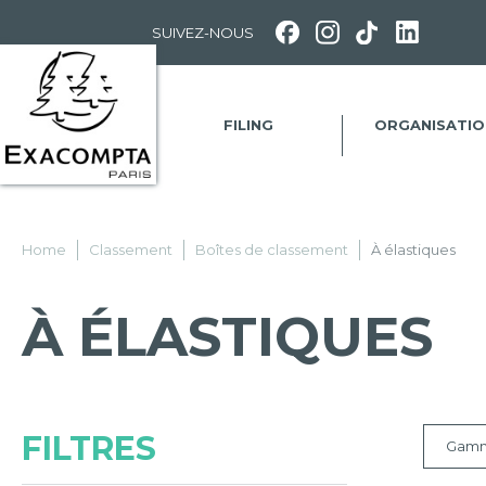
Panneau de gestion des cookies
SUIVEZ-NOUS
FILING
ORGANISATIO
Home
Classement
Boîtes de classement
À élastiques
À ÉLASTIQUES
FILTRES
Gam