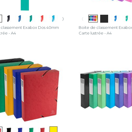
〉
〈
e classement Exabox Dos 40mm
Boite de classement Exab
trée - A4
Carte lustrée - A4