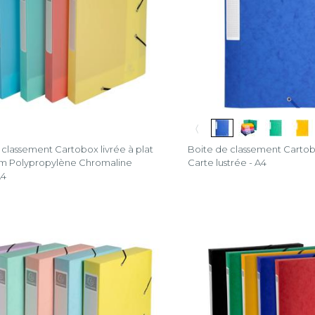
n
〈
 classement Cartobox livrée à plat
Boite de classement Cart
m Polypropylène Chromaline
Carte lustrée - A4
A4