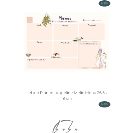
Paloma
NEW
Roar
Effacer
la
sélection
Hebdo Planner Angéline Melin Menu 26,5 x
18 cm
NEW