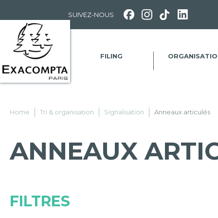
Panneau de gestion des cookies
SUIVEZ-NOUS
FILING
ORGANISATIO
Home
Tri & organisation
Signalisation
Anneaux articulés
ANNEAUX ARTI
FILTRES