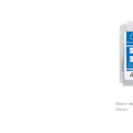
Blister d
25mm