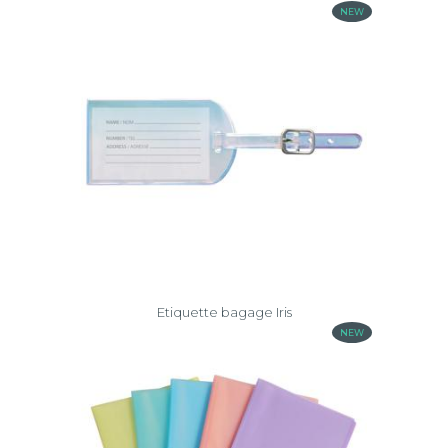
NEW
Chromaline
Chromaline
Pastel
Exactive®
Forever®
Young
Guildhall®
Iderama®
PP
Etiquette bagage Iris
Iris
NEW
Kreacover®
Kréacover
Pastel