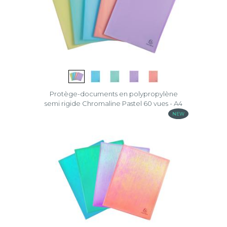
OpaK
Opaque
Pop’N
Co
Skandi
Protège-documents en polypropylène
semi rigide Chromaline Pastel 60 vues - A4
Titane
NEW
Up-
line
Vega
Effacer
la
sélection