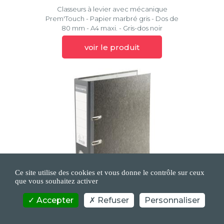
Classeurs à levier avec mécanique
Prem'Touch - Papier marbré gris - Dos de
80 mm - A4 maxi. - Gris-dos noir
voir le produit
Ce site utilise des cookies et vous donne le contrôle sur ceux
que vous souhaitez activer
PAPIER MARBRÉ
Accepter
Refuser
Personnaliser
Réf 53709E
Classeur à levier papier marbre gris dos de