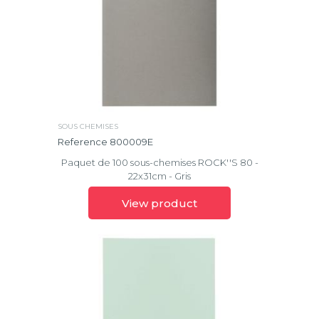
Eden
Papeterie
Personnelle
Ellipse
Agendas
&
Exactive®
calendriers
Floralie
Convivialité
Effacer
Forever®
SOUS CHEMISES
la
Reference 800009E
sélection
Glossy
Paquet de 100 sous-chemises ROCK''S 80 -
22x31cm - Gris
Home
Office
View product
Iderama®
Iderama®
PP
Marbré