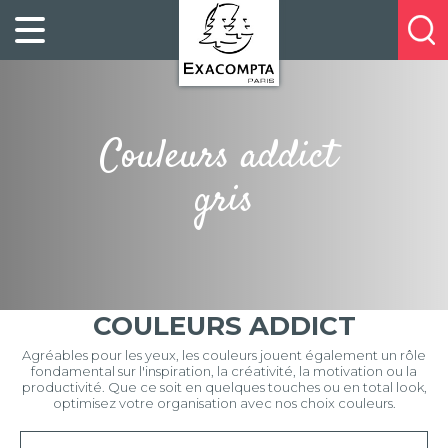
Panneau de gestion des cookies
FILING
À
Profitez
PROPOS
ORGANISATION
de
DE
20%
DESKTOP
NOUS
de
ACCESSORIES
NOS
Couleurs addict
réduction
PRESENTATION
E-
sur
CATALOGUES
BUSINESS
gris
la
BOOKS
POINTS
nouvelle
&
DE
gamme
PADS
VENTE
exacompta
PERSONAL
CONTACTEZ-
STATIONERY
NOUS
COULEURS ADDICT
HOSPITALITY
Agréables pour les yeux, les couleurs jouent également un rôle
fondamental sur l'inspiration, la créativité, la motivation ou la
productivité. Que ce soit en quelques touches ou en total look,
optimisez votre organisation avec nos choix couleurs.