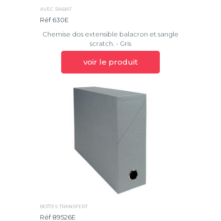
AVEC RABAT
Réf 630E
Chemise dos extensible balacron et sangle
scratch. - Gris
voir le produit
BOÎTES TRANSFERT
Réf 89526E