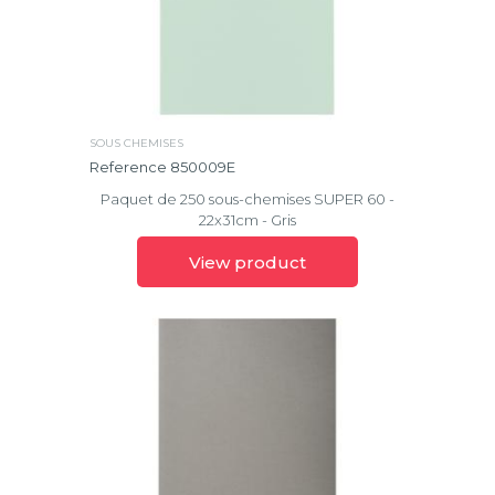
Metallic
Milano
Office
SOUS CHEMISES
Papier
Reference 850009E
toilé
Paquet de 250 sous-chemises SUPER 60 -
22x31cm - Gris
Prem'Touch®
View product
Rock''s
Scotten
Shades
of
grey
Super