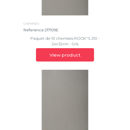
Swan
Zéphire
Effacer
CHEMISES
la
Reference 217109E
sélection
Paquet de 10 chemises ROCK''S 210 -
24x32cm - Gris
View product