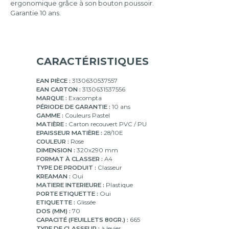
ergonomique grâce à son bouton poussoir.
mm
Garantie 10 ans.
CARACTÉRISTIQUES
EAN PIÈCE :
3130630537557
EAN CARTON :
3130631537556
MARQUE :
Exacompta
PÉRIODE DE GARANTIE :
10 ans
GAMME :
Couleurs Pastel
MATIÈRE :
Carton recouvert PVC / PU
EPAISSEUR MATIÈRE :
28/10E
COULEUR :
Rose
DIMENSION :
320x290 mm
FORMAT À CLASSER :
A4
TYPE DE PRODUIT :
Classeur
KREAMAN :
Oui
MATIERE INTERIEURE :
Plastique
PORTE ETIQUETTE :
Oui
ETIQUETTE :
Glissée
DOS (MM) :
70
CAPACITÉ (FEUILLETS 80GR.) :
665
TYPE DE CLASSEUR :
à levier