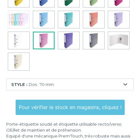
STYLE :
Dos : 70 mm
Dos
:
Pour vérifier le stock en magasins, cliquez !
50
mm
Porte-étiquette soudé et étiquette utilisable recto/verso.
Dos
OEillet de maintien et de préhension.
:
Equipé d'une mécanique Prem'Touch, très robuste mais aussi
70