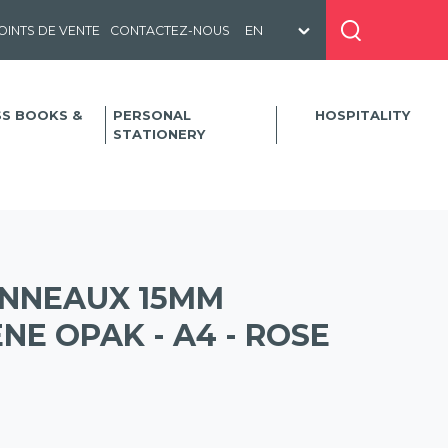
OINTS DE VENTE
CONTACTEZ-NOUS
SS BOOKS &
PERSONAL
HOSPITALITY
STATIONERY
ANNEAUX 15MM
E OPAK - A4 - ROSE