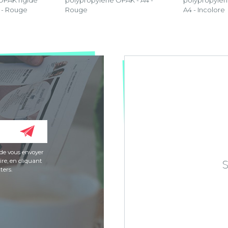
OPAK rigide
polypropylène OPAK - A4 -
polypropylèn
. - Rouge
Rouge
A4 - Incolore
de vous envoyer
re, en cliquant
ters.