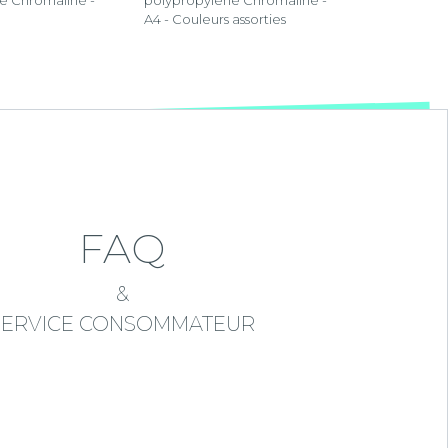
e Chromaline -
polypropylène Chromaline -
A4 - Couleurs assorties
FAQ
&
SERVICE CONSOMMATEUR