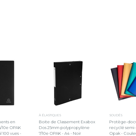
À ÉLASTIQUES
SOUDÉS
ents en
Boite de Classement Exabox
Protège-doc
5/10e OPAK
Dos 25mm polypropylène
recyclé semi-
l 100 vues -
7/10e OPAK - A4 - Noir
Opak - Couleu