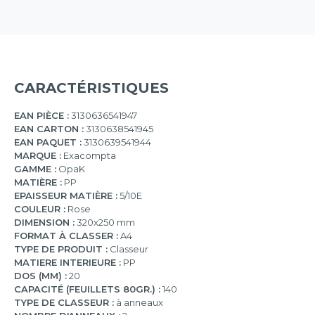
CARACTÉRISTIQUES
EAN PIÈCE :
3130636541947
EAN CARTON :
3130638541945
EAN PAQUET :
3130639541944
MARQUE :
Exacompta
GAMME :
OpaK
MATIÈRE :
PP
EPAISSEUR MATIÈRE :
5/10E
COULEUR :
Rose
DIMENSION :
320x250 mm
FORMAT À CLASSER :
A4
TYPE DE PRODUIT :
Classeur
MATIERE INTERIEURE :
PP
DOS (MM) :
20
CAPACITÉ (FEUILLETS 80GR.) :
140
TYPE DE CLASSEUR :
à anneaux