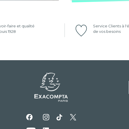
oir-faire et qualité
Service Clients à l
uis 1928
de vos besoins