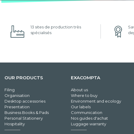
13 sites de production très
Sav
spécialisés
dep
OUR PRODUCTS
EXACOMPTA
Filing
About us
Organisation
Where to buy
Desktop accessories
Environment and ecology
Presentation
Our labels
Business Books & Pads
Communication
Personal Stationery
Nos guides d'achat
Hospitality
Luggage warranty