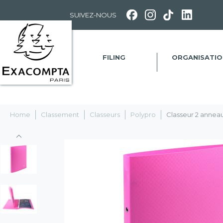
Panneau de gestion des cookies
SUIVEZ-NOUS
FILING
ORGANISATIO
Home
Classement
Classeurs
Polypro
Classeur 2 annea