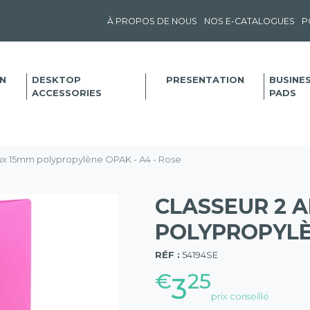
À PROPOS DE NOUS
NOS E-CATALOGUES
P
N
DESKTOP
PRESENTATION
BUSINE
ACCESSORIES
PADS
ux 15mm polypropylène OPAK - A4 - Rose
CLASSEUR 2 
POLYPROPYLÈN
(57)
RÉF :
54194SE
€
25
3
prix conseillé