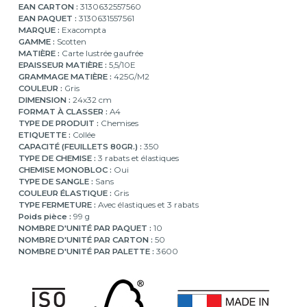
EAN CARTON :
3130632557560
EAN PAQUET :
3130631557561
MARQUE :
Exacompta
GAMME :
Scotten
MATIÈRE :
Carte lustrée gaufrée
EPAISSEUR MATIÈRE :
5,5/10E
GRAMMAGE MATIÈRE :
425G/M2
COULEUR :
Gris
DIMENSION :
24x32 cm
FORMAT À CLASSER :
A4
TYPE DE PRODUIT :
Chemises
ETIQUETTE :
Collée
CAPACITÉ (FEUILLETS 80GR.) :
350
TYPE DE CHEMISE :
3 rabats et élastiques
CHEMISE MONOBLOC :
Oui
TYPE DE SANGLE :
Sans
COULEUR ÉLASTIQUE :
Gris
TYPE FERMETURE :
Avec élastiques et 3 rabats
Poids pièce :
99 g
NOMBRE D'UNITÉ PAR PAQUET :
10
NOMBRE D'UNITÉ PAR CARTON :
50
NOMBRE D'UNITÉ PAR PALETTE :
3600