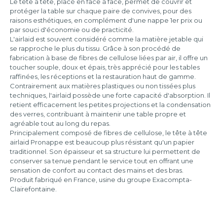
Le tête à tête, placé en face à face, permet de couvrir et
protéger la table sur chaque paire de convives, pour des
raisons esthétiques, en complément d'une nappe 1er prix ou
par souci d'économie ou de practicité.
L'airlaid est souvent considéré comme la matière jetable qui
se rapproche le plus du tissu. Grâce à son procédé de
fabrication à base de fibres de cellulose liées par air, il offre un
toucher souple, doux et épais, très apprécié pour les tables
raffinées, les réceptions et la restauration haut de gamme.
Contrairement aux matières plastiques ou non tissées plus
techniques, l'airlaid possède une forte capacité d'absorption. Il
retient efficacement les petites projections et la condensation
des verres, contribuant à maintenir une table propre et
agréable tout au long du repas.
Principalement composé de fibres de cellulose, le tête à tête
airlaid Pronappe est beaucoup plus résistant qu'un papier
traditionnel. Son épaisseur et sa structure lui permettent de
conserver sa tenue pendant le service tout en offrant une
sensation de confort au contact des mains et des bras.
Produit fabriqué en France, usine du groupe Exacompta-
Clairefontaine.