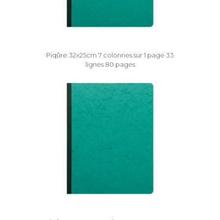
Piqûre 32x25cm 7 colonnes sur 1 page 33
lignes 80 pages