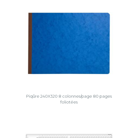
Piqûre 240X320 8 colonnes/page 80 pages
foliotées