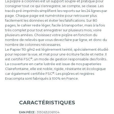
La piqûre à colonnes est un support souple et pratique pour
consigner tout ce qui s'enregistre, se compte, se classe. Les
tracés pré-imprimés simplifient les reports sur les 24 lignes par
page. Chaque page est numérotée pour retrouver plus
facilement les données et éviter les falsifications. Sur 80
pages, le cahier reste léger, facile à transporter, mais à la fois
très complet pour tout enregistrer sur plusieurs mois, voire
plusieurs années. Choisissez votre piqûre en fonction du
nombre de relevés que vous devez faire par ligne, et donc du
nombre de colonnes nécessaires.
Le Papier 110 g/m2 est légèrement teinté, spécialement étudié
pour reposer la vue, et mat pour une écriture facile et nette. Il
®
est certifié FSC
, un mode de gestion responsable des forêts.
La couverture en carte lustrée est issue de nos papeteries
Clairefontaine, elle est noble, rigide, résistante et écologique
®
car également certifiée FSC
. Les piqûres et registres
Exacompta sont fabriqués à 100% en France.
CARACTÉRISTIQUES
EAN PIÈCE :
3130632061104