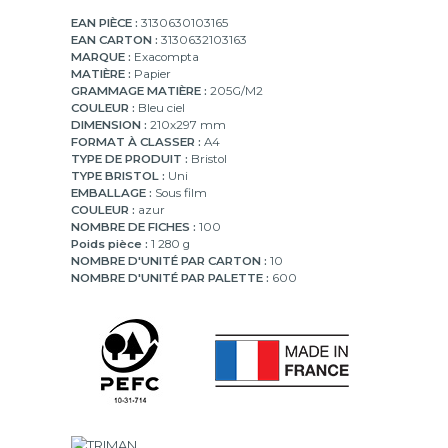
EAN PIÈCE :
3130630103165
EAN CARTON :
3130632103163
MARQUE :
Exacompta
MATIÈRE :
Papier
GRAMMAGE MATIÈRE :
205G/M2
COULEUR :
Bleu ciel
DIMENSION :
210x297 mm
FORMAT À CLASSER :
A4
TYPE DE PRODUIT :
Bristol
TYPE BRISTOL :
Uni
EMBALLAGE :
Sous film
COULEUR :
azur
NOMBRE DE FICHES :
100
Poids pièce :
1 280 g
NOMBRE D'UNITÉ PAR CARTON :
10
NOMBRE D'UNITÉ PAR PALETTE :
600