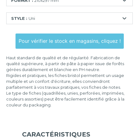
FORMAT :
210x297 mm
55x74
STYLE :
Uni
mm
74x105
Ligné
mm
Pour vérifier le stock en magasins, cliquez !
Quadrillé
75x125
mm
Quadrillé
Haut standard de qualité et de régularité. Fabrication de
perforé
100x150
qualité supérieure, à partir de pâte à papier issue de forêts
mm
gérées durablement et blanchie en PH neutre.
Uni
Rigides et pratiques, les fiches bristol permettent un usage
105x148
multiple et un confort d'écriture, elles conviendront
mm
parfaitement à vos travaux pratiques, vos fiches de notes.
Le type de fiches (quadrillées, unies, perforées, imprimées,
125x200
couleurs assorties) peut être facilement identifié grâce à la
mm
couleur du packaging.
148x210
mm
210x297
mm
CARACTÉRISTIQUES