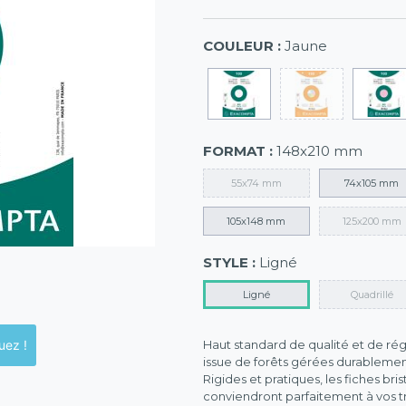
COULEUR :
Jaune
FORMAT :
148x210 mm
55x74 mm
74x105 mm
105x148 mm
125x200 mm
STYLE :
Ligné
Ligné
Quadrillé
ck en magasins, cliquez !
Haut standard de qualité et de régu
issue de forêts gérées durablemen
Rigides et pratiques, les fiches bri
conviendront parfaitement à vos tr