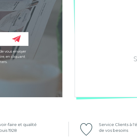
de vous envoyer
re, en cliquant
ters.
oir-faire et qualité
Service Clients à l
uis 1928
de vos besoins