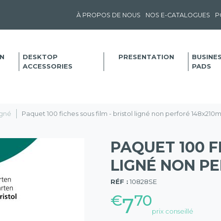
À PROPOS DE NOUS
NOS E-CATALOGUES
P
N
DESKTOP
PRESENTATION
BUSINE
ACCESSORIES
PADS
igné
Paquet 100 fiches sous film - bristol ligné non perforé 148x210
PAQUET 100 F
LIGNÉ NON PE
(57)
RÉF :
10828SE
€
70
7
prix conseillé