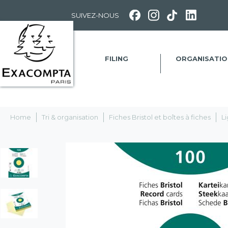
Panneau de gestion des cookies
SUIVEZ-NOUS
FILING
ORGANISATIO
Home
Tri & organisation
Fiches Bristol et boîtes à fiches
L