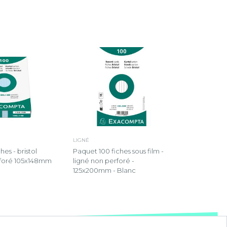
LIGNÉ
hes - bristol
Paquet 100 fiches sous film -
rforé 105x148mm
ligné non perforé -
125x200mm - Blanc