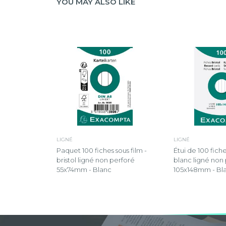
YOU MAY ALSO LIKE
LIGNÉ
LIGNÉ
Paquet 100 fiches sous film -
Étui de 100 fiches
bristol ligné non perforé
blanc ligné non
55x74mm - Blanc
105x148mm - Bl