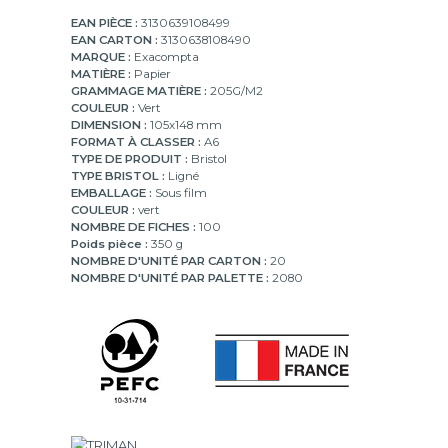
EAN PIÈCE :
3130639108499
EAN CARTON :
3130638108490
MARQUE :
Exacompta
MATIÈRE :
Papier
GRAMMAGE MATIÈRE :
205G/M2
COULEUR :
Vert
DIMENSION :
105x148 mm
FORMAT À CLASSER :
A6
TYPE DE PRODUIT :
Bristol
TYPE BRISTOL :
Ligné
EMBALLAGE :
Sous film
COULEUR :
vert
NOMBRE DE FICHES :
100
Poids pièce :
350 g
NOMBRE D'UNITÉ PAR CARTON :
20
NOMBRE D'UNITÉ PAR PALETTE :
2080