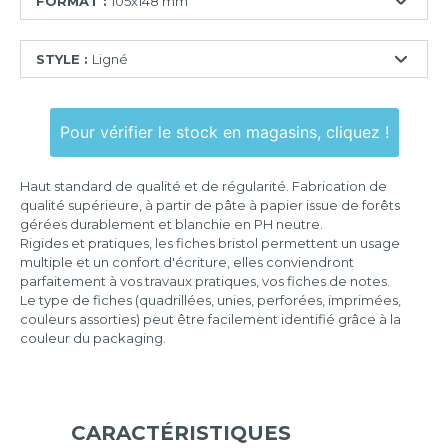
FORMAT :
105x148 mm
55x74
STYLE :
Ligné
mm
74x105
Ligné
mm
Pour vérifier le stock en magasins, cliquez !
Quadrillé
75x125
mm
Quadrillé
Haut standard de qualité et de régularité. Fabrication de
perforé
100x150
qualité supérieure, à partir de pâte à papier issue de forêts
mm
gérées durablement et blanchie en PH neutre.
Uni
Rigides et pratiques, les fiches bristol permettent un usage
105x148
multiple et un confort d'écriture, elles conviendront
mm
parfaitement à vos travaux pratiques, vos fiches de notes.
Le type de fiches (quadrillées, unies, perforées, imprimées,
125x200
couleurs assorties) peut être facilement identifié grâce à la
mm
couleur du packaging.
148x210
mm
210x297
mm
CARACTÉRISTIQUES