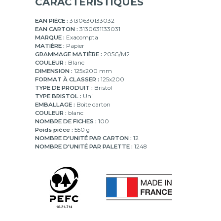
CARACTÉRISTIQUES
EAN PIÈCE :
3130630133032
EAN CARTON :
3130631133031
MARQUE :
Exacompta
MATIÈRE :
Papier
GRAMMAGE MATIÈRE :
205G/M2
COULEUR :
Blanc
DIMENSION :
125x200 mm
FORMAT À CLASSER :
125x200
TYPE DE PRODUIT :
Bristol
TYPE BRISTOL :
Uni
EMBALLAGE :
Boite carton
COULEUR :
blanc
NOMBRE DE FICHES :
100
Poids pièce :
550 g
NOMBRE D'UNITÉ PAR CARTON :
12
NOMBRE D'UNITÉ PAR PALETTE :
1248