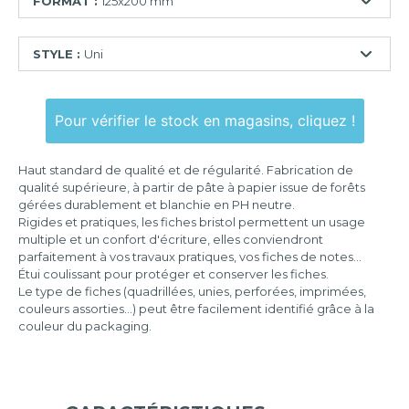
FORMAT :
125x200 mm
74x105
STYLE :
Uni
mm
75x125
Ligné
mm
Pour vérifier le stock en magasins, cliquez !
Quadrillé
100x150
mm
Quadrillé
Haut standard de qualité et de régularité. Fabrication de
perforé
105x148
qualité supérieure, à partir de pâte à papier issue de forêts
mm
gérées durablement et blanchie en PH neutre.
Uni
Rigides et pratiques, les fiches bristol permettent un usage
125x200
Uni
multiple et un confort d'écriture, elles conviendront
mm
perforé
parfaitement à vos travaux pratiques, vos fiches de notes...
Étui coulissant pour protéger et conserver les fiches.
148x210
Le type de fiches (quadrillées, unies, perforées, imprimées,
mm
couleurs assorties...) peut être facilement identifié grâce à la
couleur du packaging.
210x297
mm
297x420
mm