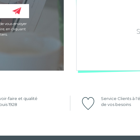
de vous envoyer
re, en cliquant
ters.
oir-faire et qualité
Service Clients à l
uis 1928
de vos besoins