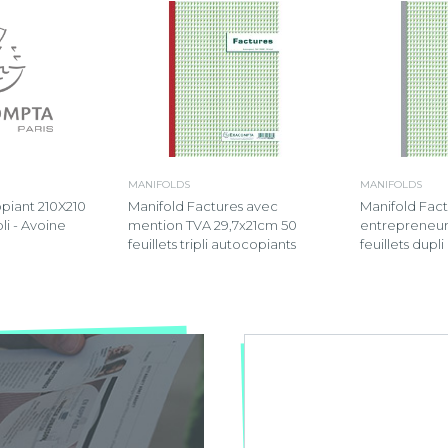
MANIFOLDS
MANIFOLDS
piant 210X210
Manifold Factures avec
Manifold Fact
li - Avoine
mention TVA 29,7x21cm 50
entrepreneur
feuillets tripli autocopiants
feuillets dupl