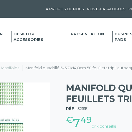
À PROPOS DE NOUS
NOS E-CATALOGUES
P
N
DESKTOP
PRESENTATION
BUSINE
ACCESSORIES
PADS
Manifolds
Manifold quadrillé 5x5 21x14,8cm 50 feuillets tripli autoco
MANIFOLD QUA
FEUILLETS TR
(57)
RÉF :
3251E
€
49
7
prix conseillé