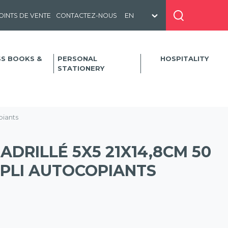
OINTS DE VENTE
CONTACTEZ-NOUS
SS BOOKS &
PERSONAL
HOSPITALITY
STATIONERY
piants
DRILLÉ 5X5 21X14,8CM 50
IPLI AUTOCOPIANTS