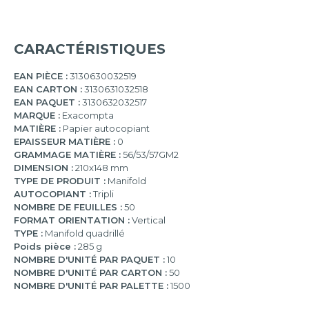
CARACTÉRISTIQUES
EAN PIÈCE :
3130630032519
EAN CARTON :
3130631032518
EAN PAQUET :
3130632032517
MARQUE :
Exacompta
MATIÈRE :
Papier autocopiant
EPAISSEUR MATIÈRE :
0
GRAMMAGE MATIÈRE :
56/53/57GM2
DIMENSION :
210x148 mm
TYPE DE PRODUIT :
Manifold
AUTOCOPIANT :
Tripli
NOMBRE DE FEUILLES :
50
FORMAT ORIENTATION :
Vertical
TYPE :
Manifold quadrillé
Poids pièce :
285 g
NOMBRE D'UNITÉ PAR PAQUET :
10
NOMBRE D'UNITÉ PAR CARTON :
50
NOMBRE D'UNITÉ PAR PALETTE :
1500