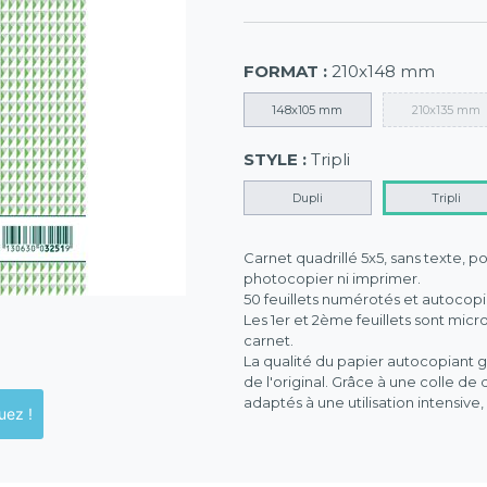
FORMAT :
210x148 mm
148x105 mm
210x135 mm
STYLE :
Tripli
Dupli
Tripli
Carnet quadrillé 5x5, sans texte, p
photocopier ni imprimer.
50 feuillets numérotés et autocopia
Les 1er et 2ème feuillets sont micr
carnet.
La qualité du papier autocopiant g
de l'original. Grâce à une colle de
adaptés à une utilisation intensive
ck en magasins, cliquez !