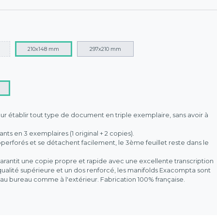
210x148 mm
297x210 mm
our établir tout type de document en triple exemplaire, sans avoir à
nts en 3 exemplaires (1 original + 2 copies).
operforés et se détachent facilement, le 3ème feuillet reste dans le
arantit une copie propre et rapide avec une excellente transcription
 qualité supérieure et un dos renforcé, les manifolds Exacompta sont
, au bureau comme à l'extérieur. Fabrication 100% française.