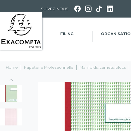
Panneau de gestion des cookies
SUIVEZ-NOUS
FILING
ORGANISATIO
Home
Papeterie Professionnelle
Manifolds, carnets, blocs