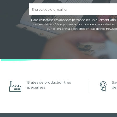
Nous collectons ces données personnelles uniquement afin 
nos newsletters. Vous pouvez à tout moment vous désinscri
sur le lien prévu à cet effet en bas de nos newslet
13 sites de production très
Sav
spécialisés
dep