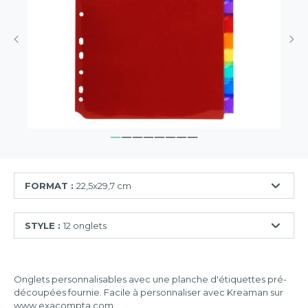
FORMAT :
22,5x29,7 cm
22,5x29,7
STYLE :
12 onglets
cm
22x30
6
cm
onglets
Onglets personnalisables avec une planche d'étiquettes pré-
découpées fournie. Facile à personnaliser avec Kreaman sur
8
www.exacompta.com.
onglets