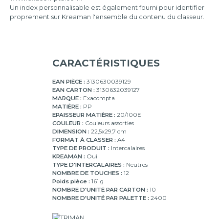
Un index personnalisable est également fourni pour identifier
12
proprement sur Kreaman l'ensemble du contenu du classeur.
onglets
CARACTÉRISTIQUES
EAN PIÈCE :
3130630039129
EAN CARTON :
3130632039127
MARQUE :
Exacompta
MATIÈRE :
PP
EPAISSEUR MATIÈRE :
20/100E
COULEUR :
Couleurs assorties
DIMENSION :
22,5x29,7 cm
FORMAT À CLASSER :
A4
TYPE DE PRODUIT :
Intercalaires
KREAMAN :
Oui
TYPE D'INTERCALAIRES :
Neutres
NOMBRE DE TOUCHES :
12
Poids pièce :
161 g
NOMBRE D'UNITÉ PAR CARTON :
10
NOMBRE D'UNITÉ PAR PALETTE :
2400