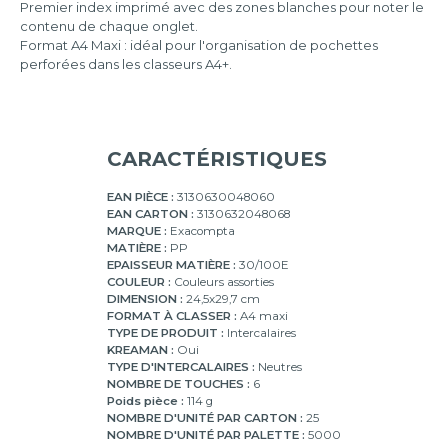
Premier index imprimé avec des zones blanches pour noter le
contenu de chaque onglet.
Format A4 Maxi : idéal pour l'organisation de pochettes
perforées dans les classeurs A4+.
CARACTÉRISTIQUES
EAN PIÈCE :
3130630048060
EAN CARTON :
3130632048068
MARQUE :
Exacompta
MATIÈRE :
PP
EPAISSEUR MATIÈRE :
30/100E
COULEUR :
Couleurs assorties
DIMENSION :
24,5x29,7 cm
FORMAT À CLASSER :
A4 maxi
TYPE DE PRODUIT :
Intercalaires
KREAMAN :
Oui
TYPE D'INTERCALAIRES :
Neutres
NOMBRE DE TOUCHES :
6
Poids pièce :
114 g
NOMBRE D'UNITÉ PAR CARTON :
25
NOMBRE D'UNITÉ PAR PALETTE :
5000