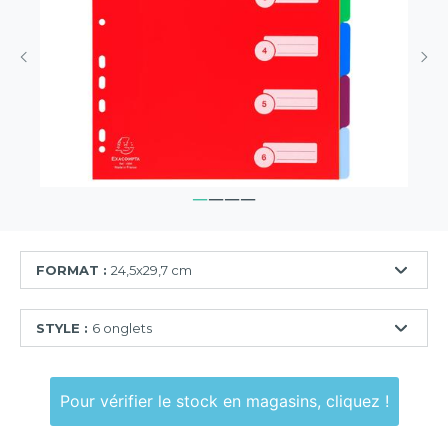
FORMAT :
24,5x29,7 cm
24,5x29,7
STYLE :
6 onglets
cm
6
onglets
Pour vérifier le stock en magasins, cliquez !
12
onglets