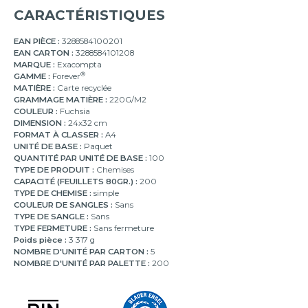
CARACTÉRISTIQUES
EAN PIÈCE :
3288584100201
EAN CARTON :
3288584101208
MARQUE :
Exacompta
®
GAMME :
Forever
MATIÈRE :
Carte recyclée
GRAMMAGE MATIÈRE :
220G/M2
COULEUR :
Fuchsia
DIMENSION :
24x32 cm
FORMAT À CLASSER :
A4
UNITÉ DE BASE :
Paquet
QUANTITÉ PAR UNITÉ DE BASE :
100
TYPE DE PRODUIT :
Chemises
CAPACITÉ (FEUILLETS 80GR.) :
200
TYPE DE CHEMISE :
simple
COULEUR DE SANGLES :
Sans
TYPE DE SANGLE :
Sans
TYPE FERMETURE :
Sans fermeture
Poids pièce :
3 317 g
NOMBRE D'UNITÉ PAR CARTON :
5
NOMBRE D'UNITÉ PAR PALETTE :
200