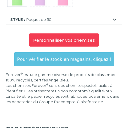
STYLE :
Paquet de 50
Paquet
de
Personnaliser vos chemises
10
Paquet
de
Pour vérifier le stock en magasins, cliquez !
50
Paquet
®
Forever
est une gamme diverse de produits de classement
de
100% recyclés, certifés Ange Bleu.
100
®
Les chemises Forever
sont des chemises pastel, faciles à
identifier. Elles présentent un bon compromis qualité-prix.
La carte et le papier recyclés sont fabriqués localement dans
les papeteries du Groupe Exacompta-Clairefontaine.