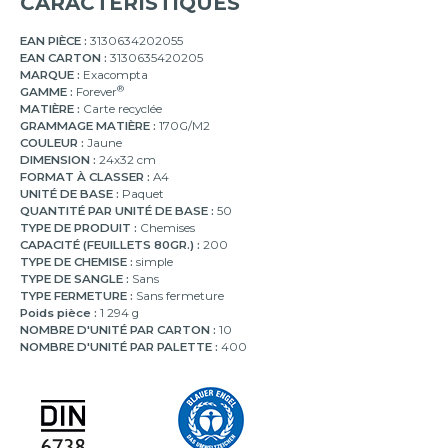
CARACTÉRISTIQUES
EAN PIÈCE :
3130634202055
EAN CARTON :
3130635420205
MARQUE :
Exacompta
®
GAMME :
Forever
MATIÈRE :
Carte recyclée
GRAMMAGE MATIÈRE :
170G/M2
COULEUR :
Jaune
DIMENSION :
24x32 cm
FORMAT À CLASSER :
A4
UNITÉ DE BASE :
Paquet
QUANTITÉ PAR UNITÉ DE BASE :
50
TYPE DE PRODUIT :
Chemises
CAPACITÉ (FEUILLETS 80GR.) :
200
TYPE DE CHEMISE :
simple
TYPE DE SANGLE :
Sans
TYPE FERMETURE :
Sans fermeture
Poids pièce :
1 294 g
NOMBRE D'UNITÉ PAR CARTON :
10
NOMBRE D'UNITÉ PAR PALETTE :
400