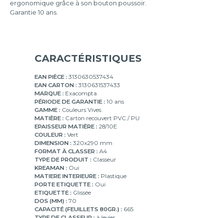
ergonomique grâce à son bouton poussoir.
mm
Garantie 10 ans.
CARACTÉRISTIQUES
EAN PIÈCE :
3130630537434
EAN CARTON :
3130631537433
MARQUE :
Exacompta
PÉRIODE DE GARANTIE :
10 ans
GAMME :
Couleurs Vives
MATIÈRE :
Carton recouvert PVC / PU
EPAISSEUR MATIÈRE :
28/10E
COULEUR :
Vert
DIMENSION :
320x290 mm
FORMAT À CLASSER :
A4
TYPE DE PRODUIT :
Classeur
KREAMAN :
Oui
MATIERE INTERIEURE :
Plastique
PORTE ETIQUETTE :
Oui
ETIQUETTE :
Glissée
DOS (MM) :
70
CAPACITÉ (FEUILLETS 80GR.) :
665
TYPE DE CLASSEUR :
à levier