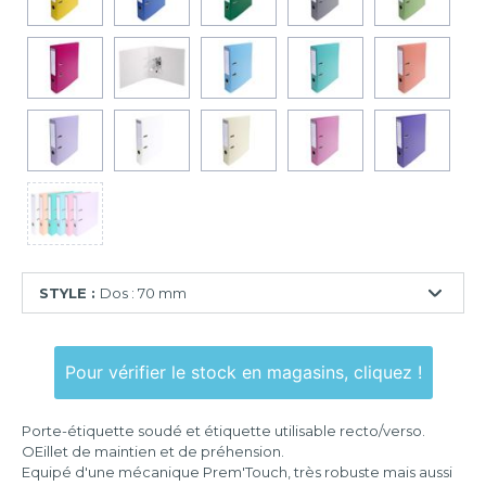
STYLE :
Dos : 70 mm
Dos
:
Pour vérifier le stock en magasins, cliquez !
50
mm
Porte-étiquette soudé et étiquette utilisable recto/verso.
Dos
OEillet de maintien et de préhension.
:
Equipé d'une mécanique Prem'Touch, très robuste mais aussi
70