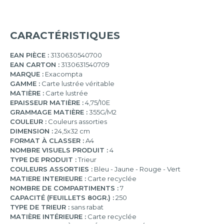
CARACTÉRISTIQUES
EAN PIÈCE :
3130630540700
EAN CARTON :
3130631540709
MARQUE :
Exacompta
GAMME :
Carte lustrée véritable
MATIÈRE :
Carte lustrée
EPAISSEUR MATIÈRE :
4,75/10E
GRAMMAGE MATIÈRE :
355G/M2
COULEUR :
Couleurs assorties
DIMENSION :
24,5x32 cm
FORMAT À CLASSER :
A4
NOMBRE VISUELS PRODUIT :
4
TYPE DE PRODUIT :
Trieur
COULEURS ASSORTIES :
Bleu - Jaune - Rouge - Vert
MATIERE INTERIEURE :
Carte recyclée
NOMBRE DE COMPARTIMENTS :
7
CAPACITÉ (FEUILLETS 80GR.) :
250
TYPE DE TRIEUR :
sans rabat
MATIÈRE INTÉRIEURE :
Carte recyclée