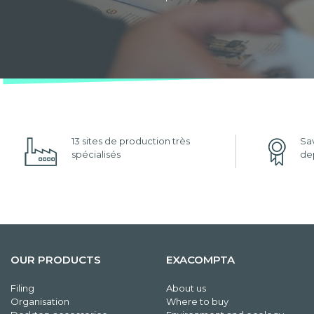
13 sites de production très
Sav
spécialisés
dep
OUR PRODUCTS
EXACOMPTA
Filing
About us
Organisation
Where to buy