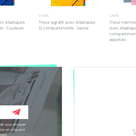
CARTE
CARTE
ec élastiques
Trieur agrafé avec élastiques
Trieur Harmo
s - Couleurs
12 compartiments - Jaune
avec élastique
compartiment
assorties
de vous envoyer
re, en cliquant
ters.