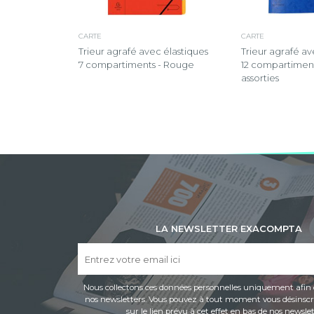
CARTE
CARTE
Trieur agrafé avec élastiques
Trieur agrafé av
7 compartiments - Rouge
12 compartiment
assorties
LA NEWSLETTER EXACOMPTA
Nous collectons ces données personnelles uniquement afin 
nos newsletters. Vous pouvez à tout moment vous désinscri
sur le lien prévu à cet effet en bas de nos newslet