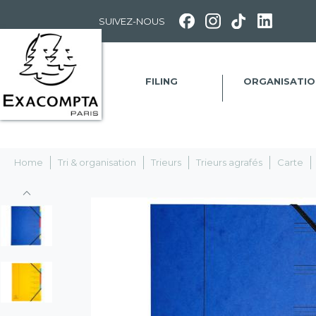
Panneau de gestion des cookies
SUIVEZ-NOUS
FILING
ORGANISATIO
Home
Tri & organisation
Trieurs
Trieurs agrafés
Carte