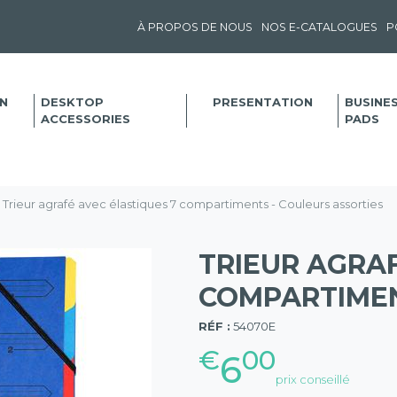
À PROPOS DE NOUS
NOS E-CATALOGUES
P
N
DESKTOP
PRESENTATION
BUSINE
ACCESSORIES
PADS
Trieur agrafé avec élastiques 7 compartiments - Couleurs assorties
TRIEUR AGRAF
COMPARTIMEN
(57)
RÉF :
54070E
€
00
6
prix conseillé