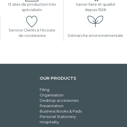
13 sites de production très
Savoir-faire et qualité
spécialisés
depuis 1928
Service Clients à l'écoute
de vos besoins
Démarche environnementale
OUR PRODUCTS
Filing
Organisation
Desktop accessories
Presentation
Business Books & Pads
Personal Stationery
Hospitality