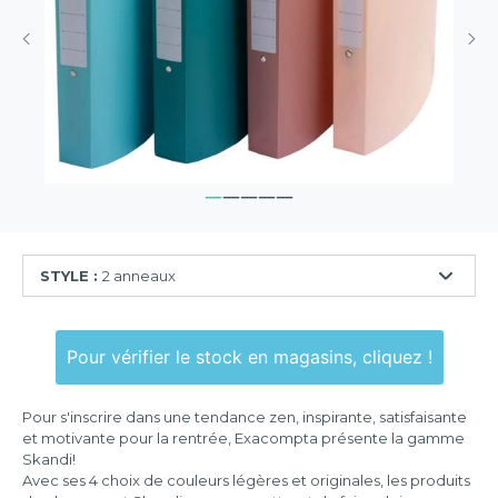
STYLE :
2 anneaux
2
anneaux
Pour vérifier le stock en magasins, cliquez !
4
anneaux
Pour s'inscrire dans une tendance zen, inspirante, satisfaisante
et motivante pour la rentrée, Exacompta présente la gamme
Skandi!
Avec ses 4 choix de couleurs légères et originales, les produits