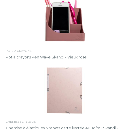
POTS À CRAYONS
Pot à crayons Pen Wave Skandi - Vieux rose
CHEMISES 3 RABATS
Chemise à élastiques 3 rabats carte lustrée 400g/m2 Skandi -