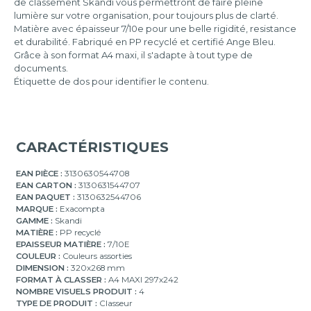
de classement Skandi vous permettront de faire pleine
lumière sur votre organisation, pour toujours plus de clarté.
Matière avec épaisseur 7/10e pour une belle rigidité, resistance
et durabilité. Fabriqué en PP recyclé et certifié Ange Bleu.
Grâce à son format A4 maxi, il s'adapte à tout type de
documents.
Étiquette de dos pour identifier le contenu.
CARACTÉRISTIQUES
EAN PIÈCE :
3130630544708
EAN CARTON :
3130631544707
EAN PAQUET :
3130632544706
MARQUE :
Exacompta
GAMME :
Skandi
MATIÈRE :
PP recyclé
EPAISSEUR MATIÈRE :
7/10E
COULEUR :
Couleurs assorties
DIMENSION :
320x268 mm
FORMAT À CLASSER :
A4 MAXI 297x242
NOMBRE VISUELS PRODUIT :
4
TYPE DE PRODUIT :
Classeur