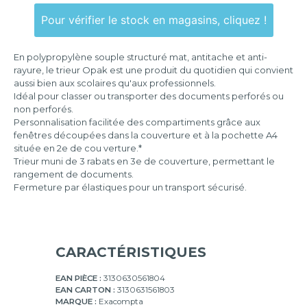
8
compartiments
Pour vérifier le stock en magasins, cliquez !
12
compartiments
En polypropylène souple structuré mat, antitache et anti-
rayure, le trieur Opak est une produit du quotidien qui convient
aussi bien aux scolaires qu'aux professionnels.
Idéal pour classer ou transporter des documents perforés ou
non perforés.
Personnalisation facilitée des compartiments grâce aux
fenêtres découpées dans la couverture et à la pochette A4
située en 2e de cou verture.*
Trieur muni de 3 rabats en 3e de couverture, permettant le
rangement de documents.
Fermeture par élastiques pour un transport sécurisé.
CARACTÉRISTIQUES
EAN PIÈCE :
3130630561804
EAN CARTON :
3130631561803
MARQUE :
Exacompta