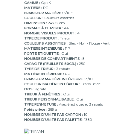
GAMME :
OpaK
MATIÈRE :
PP
EPAISSEUR MATIÈRE :
5/10E
COULEUR :
Couleurs assorties
DIMENSION :
24x32 cm
FORMAT À CLASSER :
A4
NOMBRE VISUELS PRODUIT :
4
TYPE DE PRODUIT :
Trieur
COULEURS ASSORTIES :
Bleu - Noir - Rouge - Vert
MATIERE INTERIEURE :
PP
PORTE ETIQUETTE :
Oui
NOMBRE DE COMPARTIMENTS :
8
CAPACITÉ (FEUILLETS 80GR.) :
250
TYPE DE TRIEUR :
3 rabats
MATIÈRE INTÉRIEURE :
PP
EPAISSEUR MATIÈRE INTÉRIEURE :
3/10E
COULEUR MATIÈRE INTÉRIEUR :
Translucide
DOS :
agrafé
TRIEUR À FENÊTRES :
Oui
TRIEUR PERSONNALISABLE :
Oui
TYPE FERMETURE :
Avec élastiques et 3 rabats
Poids pièce :
289 g
NOMBRE D'UNITÉ PAR CARTON :
10
NOMBRE D'UNITÉ PAR PALETTE :
1380