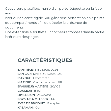
Nombre
de
Couverture plastifiée, munie d'un porte-étiquette sur la face
compartiments
avant.
:
Intérieur en carte rigide 300 g/m2 rose,perforation en 3 points
20
des compartiments afin de déceler la présence de
documents.
Dos extensible à soufflets. Encoches renforcées dans la partie
intérieure des pages.
CARACTÉRISTIQUES
EAN PIÈCE :
3130630570226
EAN CARTON :
3130631570225
MARQUE :
Exacompta
MATIÈRE :
Carton recouvert PP
EPAISSEUR MATIÈRE :
20/10E
COULEUR :
Bleu
DIMENSION :
24x35 cm
FORMAT À CLASSER :
A4
TYPE DE PRODUIT :
Parapheur
KREAMAN :
Oui