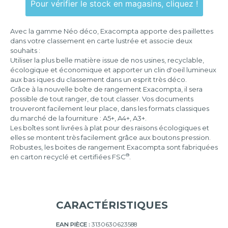
Pour vérifier le stock en magasins, cliquez !
29x38x19
cm
Avec la gamme Néo déco, Exacompta apporte des paillettes
dans votre classement en carte lustrée et associe deux
35x51,5x16
souhaits :
cm
Utiliser la plus belle matière issue de nos usines, recyclable,
écologique et économique et apporter un clin d'oeil lumineux
aux bas iques du classement dans un esprit très déco.
Grâce à la nouvelle boîte de rangement Exacompta, il sera
possible de tout ranger, de tout classer. Vos documents
trouveront facilement leur place, dans les formats classiques
du marché de la fourniture : A5+, A4+, A3+.
Les boîtes sont livrées à plat pour des raisons écologiques et
elles se montent très facilement grâce aux boutons pression.
Robustes, les boites de rangement Exacompta sont fabriquées
®
en carton recyclé et certifiées FSC
.
CARACTÉRISTIQUES
EAN PIÈCE :
3130630623588