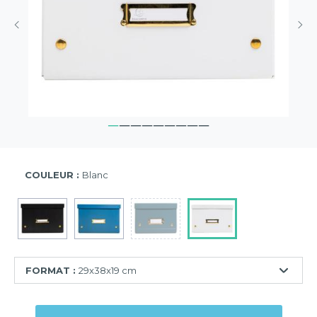
COULEUR :
Blanc
FORMAT :
29x38x19 cm
21,5x28x15
cm