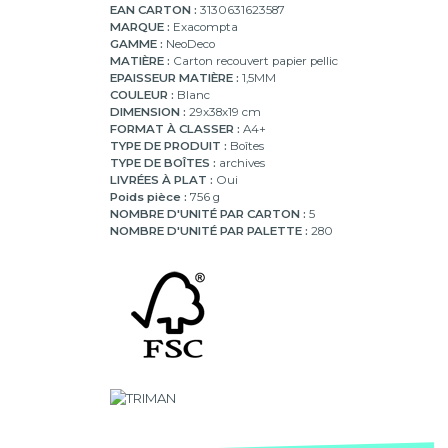
EAN CARTON :
3130631623587
MARQUE :
Exacompta
GAMME :
NeoDeco
MATIÈRE :
Carton recouvert papier pellic
EPAISSEUR MATIÈRE :
1,5MM
COULEUR :
Blanc
DIMENSION :
29x38x19 cm
FORMAT À CLASSER :
A4+
TYPE DE PRODUIT :
Boîtes
TYPE DE BOÎTES :
archives
LIVRÉES À PLAT :
Oui
Poids pièce :
756 g
NOMBRE D'UNITÉ PAR CARTON :
5
NOMBRE D'UNITÉ PAR PALETTE :
280