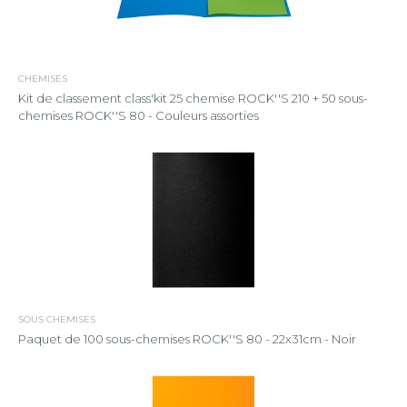
CHEMISES
Kit de classement class'kit 25 chemise ROCK''S 210 + 50 sous-
chemises ROCK''S 80 - Couleurs assorties
SOUS CHEMISES
Paquet de 100 sous-chemises ROCK''S 80 - 22x31cm - Noir