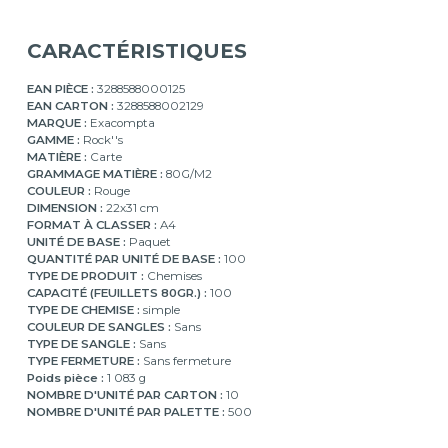
CARACTÉRISTIQUES
EAN PIÈCE :
3288588000125
EAN CARTON :
3288588002129
MARQUE :
Exacompta
GAMME :
Rock''s
MATIÈRE :
Carte
GRAMMAGE MATIÈRE :
80G/M2
COULEUR :
Rouge
DIMENSION :
22x31 cm
FORMAT À CLASSER :
A4
UNITÉ DE BASE :
Paquet
QUANTITÉ PAR UNITÉ DE BASE :
100
TYPE DE PRODUIT :
Chemises
CAPACITÉ (FEUILLETS 80GR.) :
100
TYPE DE CHEMISE :
simple
COULEUR DE SANGLES :
Sans
TYPE DE SANGLE :
Sans
TYPE FERMETURE :
Sans fermeture
Poids pièce :
1 083 g
NOMBRE D'UNITÉ PAR CARTON :
10
NOMBRE D'UNITÉ PAR PALETTE :
500